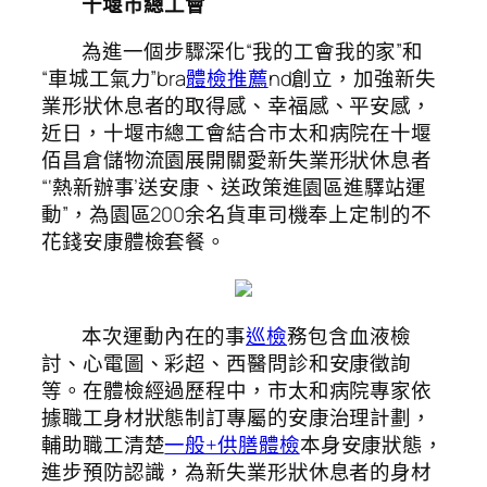
十堰市總工會
為進一個步驟深化“我的工會我的家”和
“車城工氣力”bra
體檢推薦
nd創立，加強新失
業形狀休息者的取得感、幸福感、平安感，
近日，十堰市總工會結合市太和病院在十堰
佰昌倉儲物流園展開關愛新失業形狀休息者
“‘熱新辦事’送安康、送政策進園區進驛站運
動”，為園區200余名貨車司機奉上定制的不
花錢安康體檢套餐。
本次運動內在的事
巡檢
務包含血液檢
討、心電圖、彩超、西醫問診和安康徵詢
等。在體檢經過歷程中，市太和病院專家依
據職工身材狀態制訂專屬的安康治理計劃，
輔助職工清楚
一般+供膳體檢
本身安康狀態，
進步預防認識，為新失業形狀休息者的身材