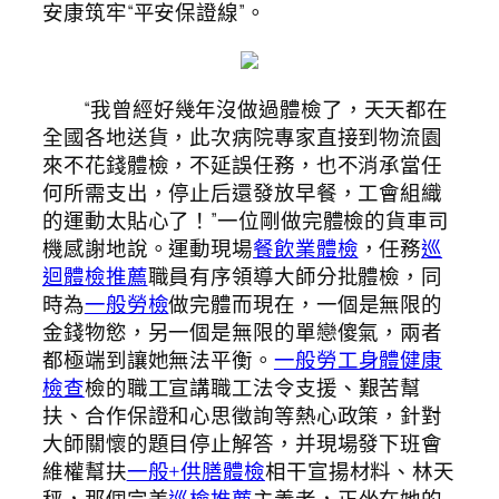
安康筑牢“平安保證線”。
“我曾經好幾年沒做過體檢了，天天都在
全國各地送貨，此次病院專家直接到物流園
來不花錢體檢，不延誤任務，也不消承當任
何所需支出，停止后還發放早餐，工會組織
的運動太貼心了！”一位剛做完體檢的貨車司
機感謝地說。運動現場
餐飲業體檢
，任務
巡
迴體檢推薦
職員有序領導大師分批體檢，同
時為
一般勞檢
做完體而現在，一個是無限的
金錢物慾，另一個是無限的單戀傻氣，兩者
都極端到讓她無法平衡。
一般勞工身體健康
檢查
檢的職工宣講職工法令支援、艱苦幫
扶、合作保證和心思徵詢等熱心政策，針對
大師關懷的題目停止解答，并現場發下班會
維權幫扶
一般+供膳體檢
相干宣揚材料、林天