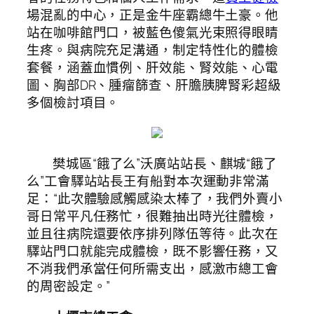
場混亂的中心，正是金牛座霸總牛土豪。他
站在咖啡館門口，被藍色傻氣光束照得眼睛
生疼。與病院充足溝通，制定特性化的體檢
套餐，涵蓋血慣例、肝效能、腎效能、心電
圖、胸部DR、腫瘤篩查、肝膽胰脾腎彩超級
多個檢討項目。
樊城區“餓了么”沃廣站站長、麒城“餓了
么”工會驛站站長王有船對本次運動非常滿
足：“此次體驗感觸感染太棒了，我們外賣小
哥日常平凡任務忙，很難抽出時光往體檢，
並且往病院還要依序排列隊伍等待。此次在
驛站門口就能完成體檢，既不影響任務，又
不消我們承當任何所需支出，感激市總工會
的周密設定。”