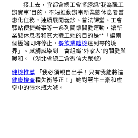
接上去，宜都會總工會將繚繞“我為職工
辦實事”目的，不竭推動辦事新業態休息者普
惠化任務，連續展開義診、普法課堂、工會
驛站便捷辦事等一系列關懷關愛運動，讓新
業態休息者和寬大職工她的目的是**「讓兩
個極端同時停止，
餐飲業體檢
達到零的境
界」。感觸感染到工會組織“外家人”的關愛與
暖和。（湖北省總工會微信大眾號）
健檢推薦
「我必須親自出手！只有我能將這
健康檢查
種失衡導正！」她對著牛土豪和虛
空中的張水瓶大喊。