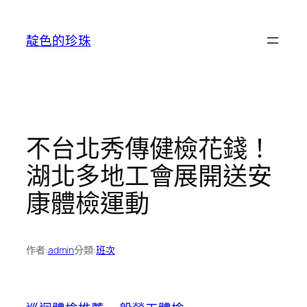
跳
至
靛色的珍珠
主
要
內
容
不台北秀傳健檢花錢！
湖北多地工會展開送安
康體檢運動
作者:
admin
分類:
班次