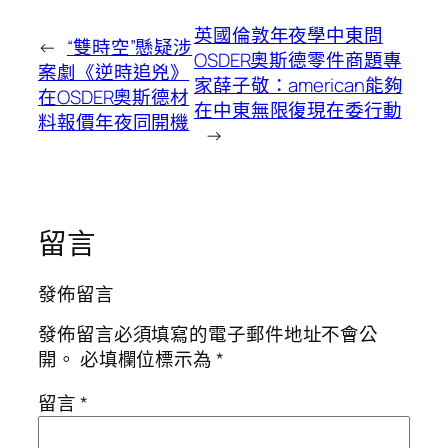
英國倫敦年夜學中東問
←
“雙時空”懸疑涉
OSDER奧斯德零件商題專
案劇《逆時追兇》
家薛子敬：american能夠
在OSDER奧斯德材
在中東無限復現在委行動
料報價年夜同開機
→
留言
發佈留言
發佈留言必須填寫的電子郵件地址不會公
開。
必填欄位標示為
*
留言
*