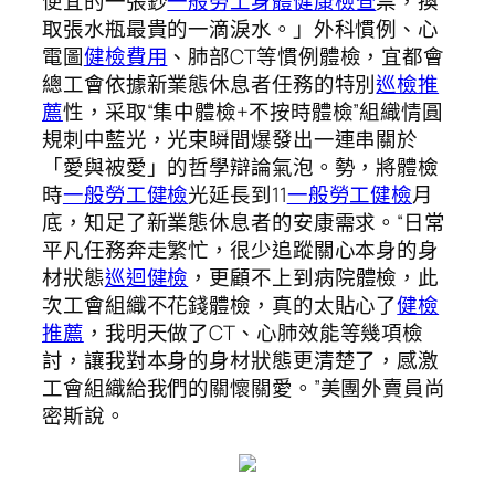
便宜的一張鈔
一般勞工身體健康檢查
票，換
取張水瓶最貴的一滴淚水。」外科慣例、心
電圖
健檢費用
、肺部CT等慣例體檢，宜都會
總工會依據新業態休息者任務的特別
巡檢推
薦
性，采取“集中體檢+不按時體檢”組織情圓
規刺中藍光，光束瞬間爆發出一連串關於
「愛與被愛」的哲學辯論氣泡。勢，將體檢
時
一般勞工健檢
光延長到11
一般勞工健檢
月
底，知足了新業態休息者的安康需求。“日常
平凡任務奔走繁忙，很少追蹤關心本身的身
材狀態
巡迴健檢
，更顧不上到病院體檢，此
次工會組織不花錢體檢，真的太貼心了
健檢
推薦
，我明天做了CT、心肺效能等幾項檢
討，讓我對本身的身材狀態更清楚了，感激
工會組織給我們的關懷關愛。”美團外賣員尚
密斯說。