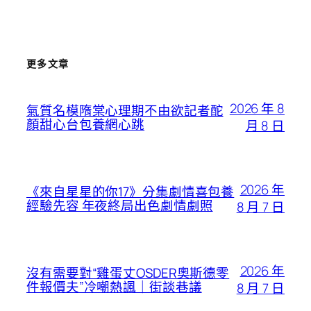
更多文章
2026 年 8
氣質名模隋棠心理期不由欲記者酡
顏甜心台包養網心跳
月 8 日
2026 年
《來自星星的你17》分集劇情喜包養
經驗先容 年夜終局出色劇情劇照
8 月 7 日
2026 年
沒有需要對“雞蛋丈OSDER奧斯德零
件報價夫”冷嘲熱諷｜街談巷議
8 月 7 日