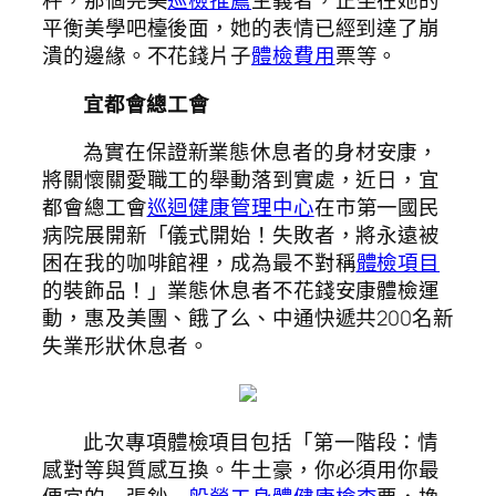
秤，那個完美
巡檢推薦
主義者，正坐在她的
平衡美學吧檯後面，她的表情已經到達了崩
潰的邊緣。不花錢片子
體檢費用
票等。
宜都會總工會
為實在保證新業態休息者的身材安康，
將關懷關愛職工的舉動落到實處，近日，宜
都會總工會
巡迴健康管理中心
在市第一國民
病院展開新「儀式開始！失敗者，將永遠被
困在我的咖啡館裡，成為最不對稱
體檢項目
的裝飾品！」業態休息者不花錢安康體檢運
動，惠及美團、餓了么、中通快遞共200名新
失業形狀休息者。
此次專項體檢項目包括「第一階段：情
感對等與質感互換。牛土豪，你必須用你最