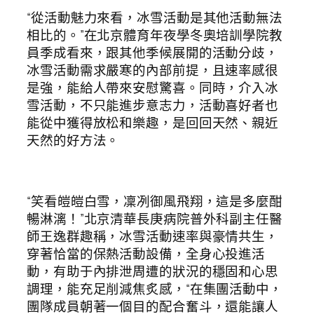
“從活動魅力來看，冰雪活動是其他活動無法
相比的。”在北京體育年夜學冬奧培訓學院教
員季成看來，跟其他季候展開的活動分歧，
冰雪活動需求嚴寒的內部前提，且速率感很
是強，能給人帶來安慰驚喜。同時，介入冰
雪活動，不只能進步意志力，活動喜好者也
能從中獲得放松和樂趣，是回回天然、親近
天然的好方法。
“笑看皚皚白雪，凜冽御風飛翔，這是多麼酣
暢淋漓！”北京清華長庚病院普外科副主任醫
師王逸群趣稱，冰雪活動速率與豪情共生，
穿著恰當的保熱活動設備，全身心投進活
動，有助于內排泄周遭的狀況的穩固和心思
調理，能充足削減焦炙感，“在集團活動中，
團隊成員朝著一個目的配合奮斗，還能讓人