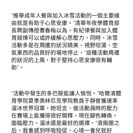
“推舉成年人餐與加入冰雪活動的一個主要緣
由就是有助于心思安康。”清華年夜學體育部
長聘副傳授曹春梅以為，有紀律餐與加入體
育錘煉可以或許緩解心思壓力，同時，冰雪
活動多是在周遭的狀況精美、視野坦蕩、空
氣東西的品質好的場地停止，“這種活動周遭
的狀況的上風，對于堅持心思安康很有輔
助”。
“活動中發生的多巴胺能讓人愉悅。”哈爾濱體
育學院夏季奧林匹克學院教員于靜曾獲速率
溜冰世界冠軍，她坦言，做活動員時的壓力
在賽場上能獲得很好開釋，現在腳色轉換，
面臨壓力，溜冰還是最好的選擇，“滑兩圈之
后，我會感到呼吸短促，心境一會兒就好