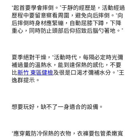
“起首要學會摔倒。”于靜的經歷是，活動經過
歷程中要留意察看周圍，避免向后摔倒。“向
后摔倒時身材應緊繃，自動屈膝下蹲，下降
重心，同時防止頭部后仰招致后腦勺著地。”
夏季絕對干燥，“活動時代，每隔必定時光彌
補過量的溫熱水，能到達保熱的感化，不要
比
新竹 東區健檢
及很是口渴才彌補水分。”王
逸群提示。
想要玩好，缺不了一身適合的設備。
“應穿戴防冷保熱的衣物，衣褲要包管柔嫩寬