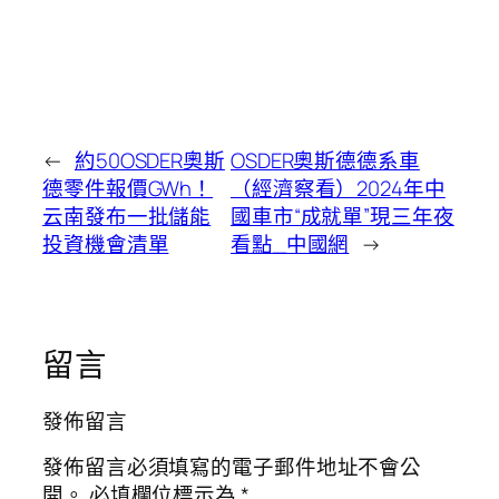
←
約50OSDER奧斯
OSDER奧斯德德系車
德零件報價GWh！
（經濟察看）2024年中
云南發布一批儲能
國車市“成就單”現三年夜
投資機會清單
看點_中國網
→
留言
發佈留言
發佈留言必須填寫的電子郵件地址不會公
開。
必填欄位標示為
*