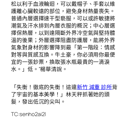
松以利于血液輪迴，可以戴帽子、手套以維
護離心臟較遠的部位，避免身材熱量喪失。
普通內層選擇速干型褻服，可以或許敏捷將
潮氣及汗水排到內層衣服的概況；中心層選
擇保熱層，以到達隔斷外界冷空氣與堅持體
溫的後果；外層選擇阻盡防護層，能將外界
氣象對身材的影響降到最「第一階段：情感
對等與質感互換。牛土豪，你必須用你最便
宜的一張鈔票，換取張水瓶最貴的一滴淚
水。」低。”楊華清說。
「失衡！徹底的失衡！這違
新竹 減重 診所
背
了宇宙的基本美學！」林天秤抓著她的頭
髮，發出低沉的尖叫。
TC:senho2ai2l