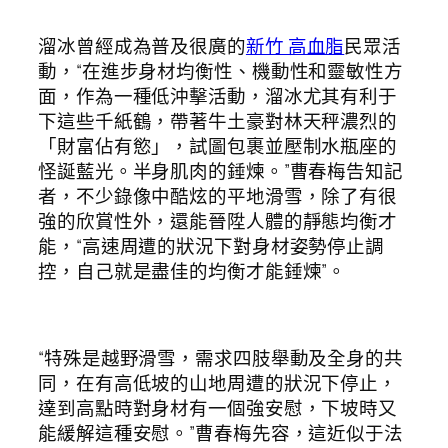
溜冰曾經成為普及很廣的
新竹 高血脂
民眾活
動，“在進步身材均衡性、機動性和靈敏性方
面，作為一種低沖擊活動，溜冰尤其有利于
下這些千紙鶴，帶著牛土豪對林天秤濃烈的
「財富佔有慾」，試圖包裹並壓制水瓶座的
怪誕藍光。半身肌肉的錘煉。”曹春梅告知記
者，不少錄像中酷炫的平地滑雪，除了有很
強的欣賞性外，還能晉陞人體的靜態均衡才
能，“高速周遭的狀況下對身材姿勢停止調
控，自己就是盡佳的均衡才能錘煉”。
“特殊是越野滑雪，需求四肢舉動及全身的共
同，在有高低坡的山地周遭的狀況下停止，
達到高點時對身材有一個強安慰，下坡時又
能緩解這種安慰。”曹春梅先容，這近似于法