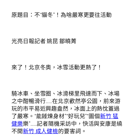
原題目：不“貓冬”！為啥嚴寒更要往活動
光亮日報記者 姚昆 鄒曉菁
來了！北京冬奧，冰雪活動更熱了！
騎冰車、坐雪圈、冰滑梯里飛速而下、冰場
之中酣暢滑行……在北京歡然亭公園，前來游
玩的市平易近興趣盎然，冰面上的熱忱蓋過
了嚴寒。“能錘煉身材”“好玩兒”“圖個
新竹 猛
健樂
樂”……記者隨機采訪中，快活與安康是繞
不開
新竹 成人健檢
的要害詞。