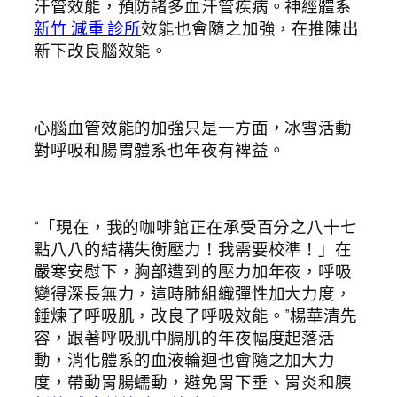
汗管效能，預防諸多血汗管疾病。神經體系
新竹 減重 診所
效能也會隨之加強，在推陳出
新下改良腦效能。
心腦血管效能的加強只是一方面，冰雪活動
對呼吸和腸胃體系也年夜有裨益。
“「現在，我的咖啡館正在承受百分之八十七
點八八的結構失衡壓力！我需要校準！」在
嚴寒安慰下，胸部遭到的壓力加年夜，呼吸
變得深長無力，這時肺組織彈性加大力度，
錘煉了呼吸肌，改良了呼吸效能。”楊華清先
容，跟著呼吸肌中膈肌的年夜幅度起落活
動，消化體系的血液輪迴也會隨之加大力
度，帶動胃腸蠕動，避免胃下垂、胃炎和胰