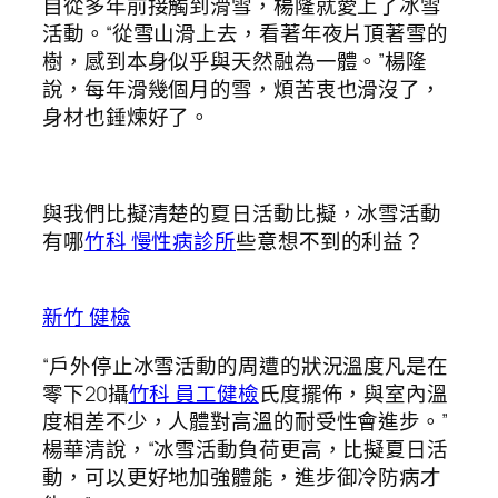
自從多年前接觸到滑雪，楊隆就愛上了冰雪
活動。“從雪山滑上去，看著年夜片頂著雪的
樹，感到本身似乎與天然融為一體。”楊隆
說，每年滑幾個月的雪，煩苦衷也滑沒了，
身材也錘煉好了。
與我們比擬清楚的夏日活動比擬，冰雪活動
有哪
竹科 慢性病診所
些意想不到的利益？
新竹 健檢
“戶外停止冰雪活動的周遭的狀況溫度凡是在
零下20攝
竹科 員工健檢
氏度擺佈，與室內溫
度相差不少，人體對高溫的耐受性會進步。”
楊華清說，“冰雪活動負荷更高，比擬夏日活
動，可以更好地加強體能，進步御冷防病才