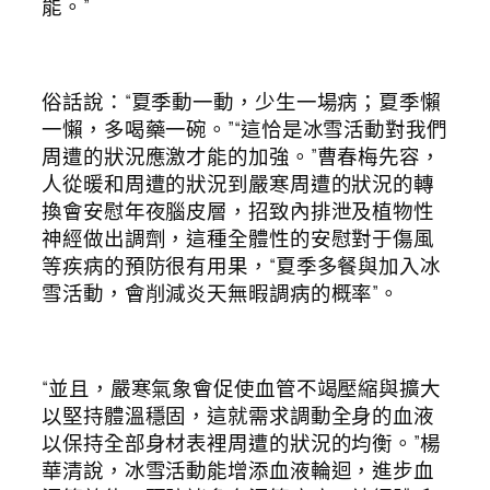
能。”
俗話說：“夏季動一動，少生一場病；夏季懶
一懶，多喝藥一碗。”“這恰是冰雪活動對我們
周遭的狀況應激才能的加強。”曹春梅先容，
人從暖和周遭的狀況到嚴寒周遭的狀況的轉
換會安慰年夜腦皮層，招致內排泄及植物性
神經做出調劑，這種全體性的安慰對于傷風
等疾病的預防很有用果，“夏季多餐與加入冰
雪活動，會削減炎天無暇調病的概率”。
“並且，嚴寒氣象會促使血管不竭壓縮與擴大
以堅持體溫穩固，這就需求調動全身的血液
以保持全部身材表裡周遭的狀況的均衡。”楊
華清說，冰雪活動能增添血液輪迴，進步血