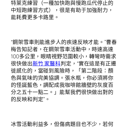
特萊克練習（一種加快跑與慢跑瓜代停止的
中短跑練習方式），很是有助于加強耐力，
能耗費更多卡路里。
“鋼架雪車則能進步人的疾速反映才能。”曹春
梅告知記者，在鋼架雪車活動中，時速高達
100多公里，眼睛視野范圍較小，轉彎時需求
很快做出
新竹 家醫科
判定，“實在這是有正遷
徙感化的，當碰到風險時，「第二階段：顏
色與氣味的完美協調。張水瓶，你必須將你
的怪誕藍色，調配成我咖啡館牆壁的灰度百
分之五十一點二。」能幫我們很快做出對的
的反映和判定”。
冰雪活動利益多，但傷病題目也不少，若何