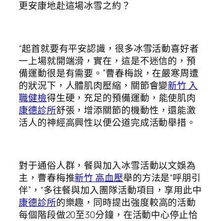
更安康地赴這場冰雪之約？
“起首就要有平安認識，很多冰雪活動喜好者
一上場就開端滑，實在，這是不迷信的，預
備運動很是有需要。”曹春梅說，在嚴寒周遭
的狀況下，人體肌肉壓縮，關節會變
新竹 入
職健檢
得生硬，充足的預備運動，能使肌肉
康德診所
舒張，增添關節的機動性，還能激
活人的神經高興性以便公道完成活動舉措。
對于通俗人群，餐與加入冰雪活動以文娛為
主，曹春梅推
新竹 高血壓
舉的方法是“呼朋引
伴”，“多往餐與加入團隊活動項目，享用此中
康德診所
的樂趣，同時提出強度較高的活動
每個階段做20至30分鐘，在活動中心停止恰