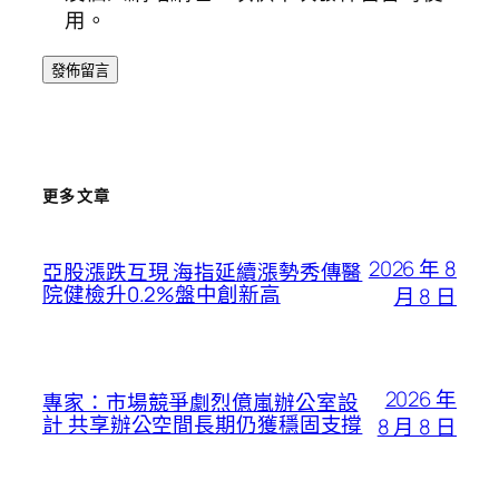
用。
更多文章
2026 年 8
亞股漲跌互現 海指延續漲勢秀傳醫
院健檢升0.2%盤中創新高
月 8 日
2026 年
專家：市場競爭劇烈億嵐辦公室設
計 共享辦公空間長期仍獲穩固支撐
8 月 8 日