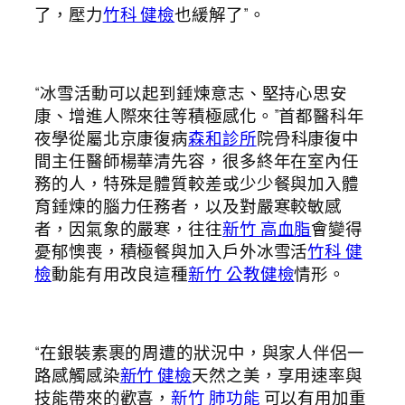
了，壓力
竹科 健檢
也緩解了”。
“冰雪活動可以起到錘煉意志、堅持心思安
康、增進人際來往等積極感化。”首都醫科年
夜學從屬北京康復病
森和診所
院骨科康復中
間主任醫師楊華清先容，很多終年在室內任
務的人，特殊是體質較差或少少餐與加入體
育錘煉的腦力任務者，以及對嚴寒較敏感
者，因氣象的嚴寒，往往
新竹 高血脂
會變得
憂郁懊喪，積極餐與加入戶外冰雪活
竹科 健
檢
動能有用改良這種
新竹 公教健檢
情形。
“在銀裝素裹的周遭的狀況中，與家人伴侶一
路感觸感染
新竹 健檢
天然之美，享用速率與
技能帶來的歡喜，
新竹 肺功能
可以有用加重