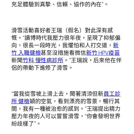
充足體驗到真摯、信賴、協作的內在”。
滑雪活動喜好者王瑞（假名）對此深有感
慨。“讀博時代我壓力很年夜，呈現了抑郁偏
向，很長一段時光，我懼怕和人打交道，
新
竹 入職健檢
甚至沒措施看微信
新竹 HPV疫苗
新聞
竹科 慢性病診所
。”王瑞說，后來他在伴
侶的帶動下進修了滑雪。
“當我從雪坡上滑上去，聞著清涼但新
員工診
所 健檢
穎的空氣，看到漂亮的雪景，暢行其
間，我有一種被治愈的感到。”王瑞提出精力
壓力年夜的人可以嘗嘗滑雪，“你會發明世界
紛歧樣了”。