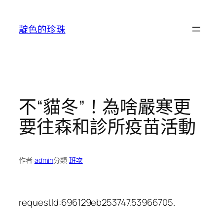
跳
至
靛色的珍珠
主
要
內
容
不“貓冬”！為啥嚴寒更
要往森和診所疫苗活動
作者:
admin
分類:
班次
requestId:696129eb253747.53966705.