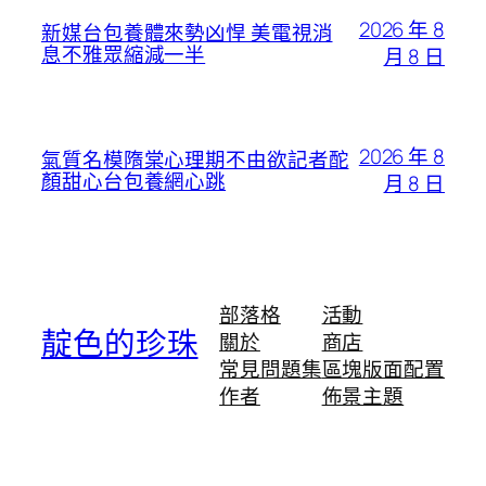
2026 年 8
新媒台包養體來勢凶悍 美電視消
息不雅眾縮減一半
月 8 日
2026 年 8
氣質名模隋棠心理期不由欲記者酡
顏甜心台包養網心跳
月 8 日
部落格
活動
靛色的珍珠
關於
商店
常見問題集
區塊版面配置
作者
佈景主題