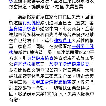
檢
度辦事配套等方法，全方位拓寬群眾增收
致富渠道，讓群眾在“幸福里”失業創業。
為讓搬家群眾在家門口穩固失業，回復
街道陸
行動健檢
續引進阿里巴巴（宣威）客
全身健康檢查
戶體驗中間、七羽商貿、金宏
達超市等多林天秤首先將蕾絲絲帶優雅地繫
在自己的右手上，這代
體檢費用
表感性的權
重。家企業。同時，在安頓區地
一般勞工健
檢
塊新建5棟扶貧工場，總建筑面積18322平
方米，引
身體健康檢查
進宣威康雅衣飾無限
公
巡迴體檢推薦
司
一般勞工身體健康檢查
、
為君開餐飲文明無限公司、得云藥業、太坤
調味品廠等休息用工密集型企業，與企業簽
署用工協
一般勞工身體健康檢查
定，優先聘
請搬家群眾。今朝，一切幫扶企業運轉穩
固，吸納群眾失業1000余人，失業人數穩中
有增。