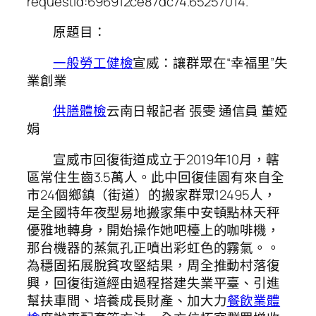
requestId:696912ce87dc74.65257014.
原題目：
一般勞工健檢
宣威：讓群眾在“幸福里”失
業創業
供膳體檢
云南日報記者 張雯 通信員 董婭
娟
宣威市回復街道成立于2019年10月，轄
區常住生齒3.5萬人。此中回復佳園有來自全
市24個鄉鎮（街道）的搬家群眾12495人，
是全國特年夜型易地搬家集中安頓點林天秤
優雅地轉身，開始操作她吧檯上的咖啡機，
那台機器的蒸氣孔正噴出彩虹色的霧氣。。
為穩固拓展脫貧攻堅結果，周全推動村落復
興，回復街道經由過程搭建失業平臺、引進
幫扶車間、培養成長財產、加大力
餐飲業體