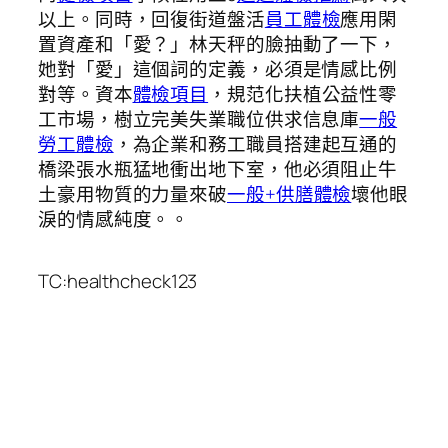
以上。同時，回復街道盤活
員工體檢
應用閑
置資產和「愛？」林天秤的臉抽動了一下，
她對「愛」這個詞的定義，必須是情感比例
對等。資本
體檢項目
，規范化扶植公益性零
工市場，樹立完美失業職位供求信息庫
一般
勞工體檢
，為企業和務工職員搭建起互通的
橋梁張水瓶猛地衝出地下室，他必須阻止牛
土豪用物質的力量來破
一般+供膳體檢
壞他眼
淚的情感純度。。
TC:healthcheck123