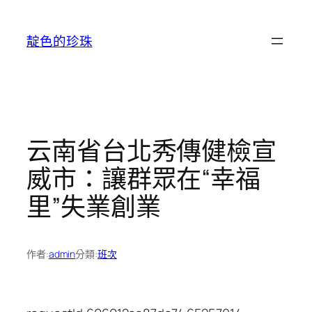
跳
至
靛色的珍珠
主
要
內
容
云南省台北秀傳健檢宣
威市：讓群眾在“幸福
里”失業創業
作者:
admin
分類:
班次