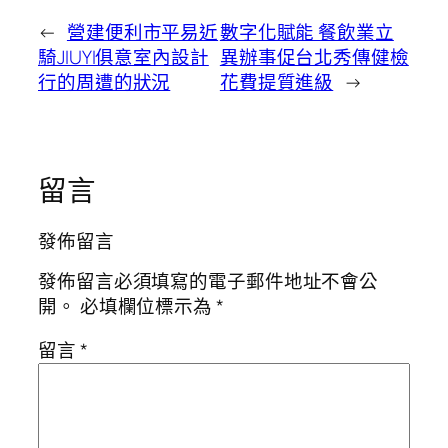
←
營建便利市平易近
數字化賦能 餐飲業立
騎JIUYI俱意室內設計
異辦事促台北秀傳健檢
行的周遭的狀況
花費提質進級
→
留言
發佈留言
發佈留言必須填寫的電子郵件地址不會公
開。
必填欄位標示為
*
留言
*