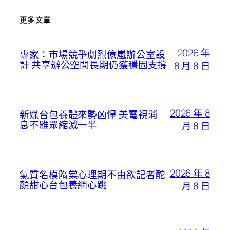
更多文章
2026 年
專家：市場競爭劇烈億嵐辦公室設
計 共享辦公空間長期仍獲穩固支撐
8 月 8 日
2026 年 8
新媒台包養體來勢凶悍 美電視消
息不雅眾縮減一半
月 8 日
2026 年 8
氣質名模隋棠心理期不由欲記者酡
顏甜心台包養網心跳
月 8 日