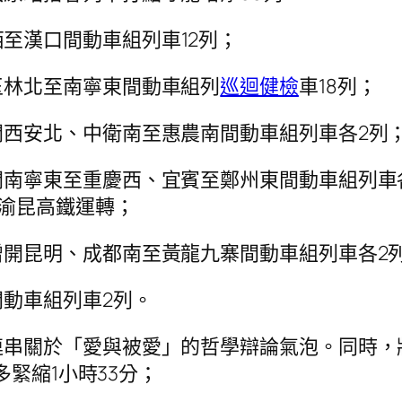
至漢口間動車組列車12列；
玉林北至南寧東間動車組列
巡迴健檢
車18列；
開西安北、中衛南至惠農南間動車組列車各2列
開南寧東至重慶西、宜賓至鄭州東間動車組列車
渝昆高鐵運轉；
增開昆明、成都南至黃龍九寨間動車組列車各2
動車組列車2列。
串關於「愛與被愛」的哲學辯論氣泡。同時，將貴
多緊縮1小時33分；