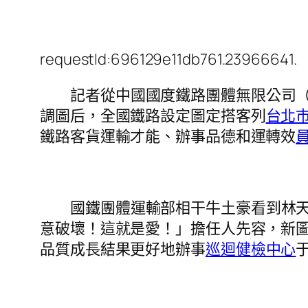
requestId:696129e11db761.23966641.
記者從中國國度鐵路團體無限公司（
調圖后，全國鐵路設定圖定搭客列
台北
鐵路客貨運輸才能、辦事品德和運轉效
國鐵團體運輸部相干牛土豪看到林
意破壞！這就是愛！」擔任人先容，新
品質成長結果更好地辦事
巡迴健檢中心