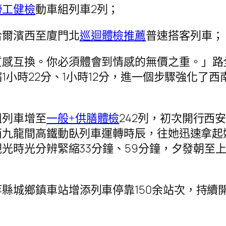
勞工健檢
動車組列車2列；
哈爾濱西至廈門北
巡迴體檢推薦
普速搭客列車；
質感互換。你必須體會到情感的無價之重。」路
1小時22分、1小時12分，進一個步驟強化了
組列車增至
一般+供膳體檢
242列，初次開行西
西九龍間高鐵動臥列車運轉時辰，往她迅速拿起
光時光分辨緊縮33分鐘、59分鐘，夕發朝至
縣城鄉鎮車站增添列車停靠150余站次，持續開