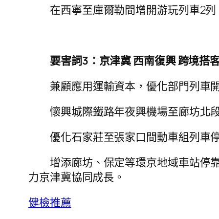
在西寧至庫爾勒間增開游玩列車2列
要害詞3：京津冀 西南復興 跨境搭客
兼顧應用運輸資本，優化部門列車
懷興城際鐵路年夜興機場至廊坊北
優化石家莊至張家口間動車組列車停
增添廊坊、保定等環京地域車站停靠
力京津冀協同成長。
健檢推薦