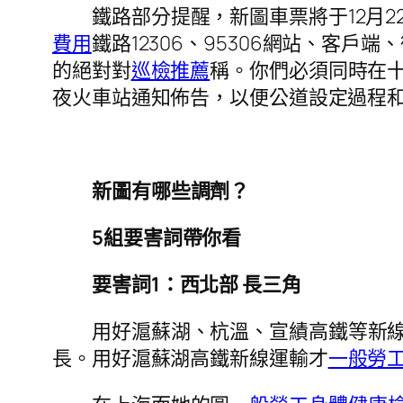
鐵路部分提醒，新圖車票將于12月
費用
鐵路12306、95306網站、客
的絕對對
巡檢推薦
稱。你們必須同時在
夜火車站通知佈告，以便公道設定過程
新圖有哪些調劑？
5組要害詞帶你看
要害詞1：西北部 長三角
用好滬蘇湖、杭溫、宣績高鐵等新
長。用好滬蘇湖高鐵新線運輸才
一般勞