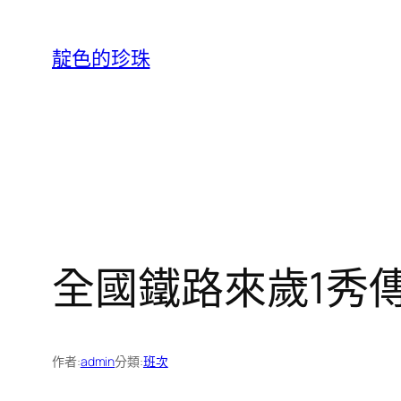
跳
至
靛色的珍珠
主
要
內
容
全國鐵路來歲1秀
作者:
admin
分類:
班次