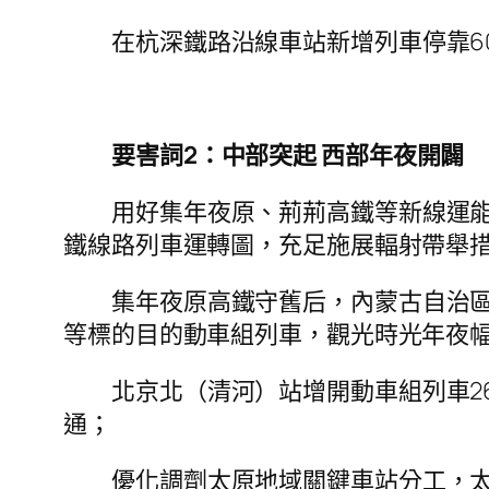
在杭深鐵路沿線車站新增列車停靠6
要害詞2：中部突起 西部年夜開闢
用好集年夜原、荊荊高鐵等新線運
鐵線路列車運轉圖，充足施展輻射帶舉
集年夜原高鐵守舊后，內蒙古自治
等標的目的動車組列車，觀光時光年夜
北京北（清河）站增開動車組列車2
通；
優化調劑太原地域關鍵車站分工，太