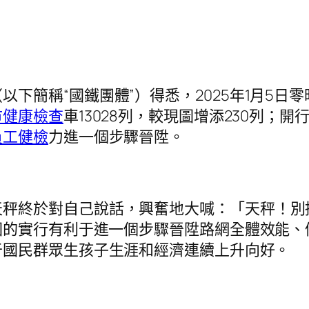
以下簡稱“國鐵團體”）得悉，2025年1月5
巿健康檢查
車13028列，較現圖增添230列；開
員工健檢
力進一個步驟晉陞。
天秤終於對自己說話，興奮地大喊：「天秤！別
圖的實行有利于進一個步驟晉陞路網全體效能、
于國民群眾生孩子生涯和經濟連續上升向好。