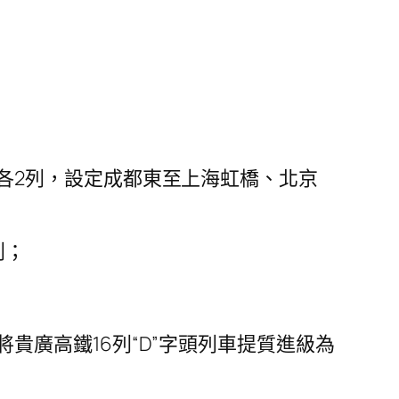
；
各2列，設定成都東至上海虹橋、北京
列；
廣高鐵16列“D”字頭列車提質進級為