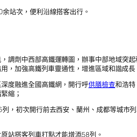
0余站次，便利沿線搭客出行。
能，調劑中西部高鐵運轉圖，辦事中部地域突起
措用，加強高鐵列車靈通性，增進區域和諧成長
區深度融進全國高鐵網，開行呼
供膳檢查
和浩特
幅緊縮；
6列，初次開行前去西安、蘭州、成都等城市
原站搭客列車打點才能增添58列。