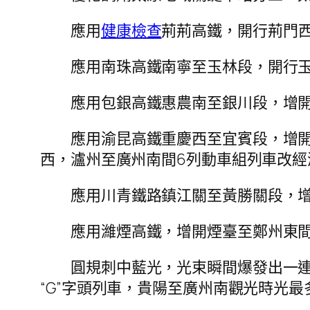
應用
健康檢查
荊荊高鐵，開行荊門西
應用南珠高鐵南寧至玉林段，開行
應用包銀高鐵惠農南至銀川段，增
應用渝昆高鐵重慶西至宜賓段，增
西，瀘州至廣州南間6列動車組列車改經
應用川青鐵路鎮江關至黃勝關段，
應用濰煙高鐵，增開煙臺至鄭州東間
圓規刺中藍光，光束瞬間爆發出一連
“G”字頭列車，貴陽至廣州南觀光時光最