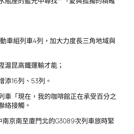
水瓶座的藍光中尋找**「愛與孤獨的精確
開動車組列車4列，加大力度長三角地域與
晉陞滬昆高鐵運輸才能；
添16列、53列。
列車「現在，我的咖啡館正在承受百分之
聯絡接觸。
南京南至廈門北的G3089次列車旅時緊