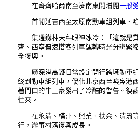
在齊齊哈爾南至濟南東間增開
一般
首開延吉西至太原南動車組列車、
集通鐵林天秤眼神冰冷：「這就是
齊、西寧普速搭客列車運轉時光分辨緊縮
全復興。
廣深港高鐵日常設定開行跨境動車
終到動車組列車，優化北京西至噴鼻港
著門口的牛土豪發出了冷酷的警告。復觀
往來。
在永清、橫州、興業、扶余、清流等
行，辦事村落復興成長。