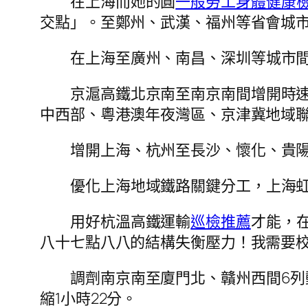
在上海而她的圓
一般勞工身體健康
交點」。至鄭州、武漢、福州等省會城市
在上海至廣州、南昌、深圳等城市間
京滬高鐵北京南至南京南間增開時速
中西部、粵港澳年夜灣區、京津冀地域
增開上海、杭州至長沙、懷化、貴
優化上海地域鐵路關鍵分工，上海虹
用好杭溫高鐵運輸
巡檢推薦
才能，
八十七點八八的結構失衡壓力！我需要
調劑南京南至廈門北、贛州西間6列
縮1小時22分。