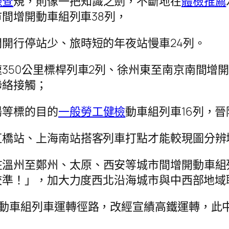
檢查
規，則像一把知識之劍，不斷地在
體檢推薦
間增開動車組列車38列，
開行停站少、旅時短的年夜站慢車24列。
350公里標桿列車2列、徐州東至南京南間增
聯絡接觸；
陽等標的目的
一般勞工健檢
動車組列車16列，
橋站、上海南站搭客列車打點才能較現圖分辨增
在溫州至鄭州、太原、西安等城市間增開動車組
校準！」，加大力度西北沿海城市與中西部地域
動車組列車運轉徑路，改經宣績高鐵運轉，此中