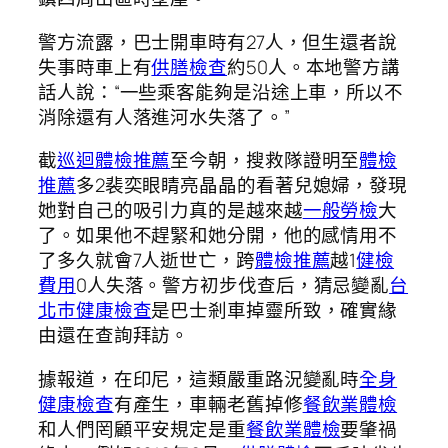
警方流露，巴士開車時有27人，但生還者說
失事時車上有
供膳檢查
約50人。本地警方講
話人說：“一些乘客能夠是沿途上車，所以不
消除還有人落進河水失落了。”
截
巡迴體檢推薦
至今朝，搜救隊證明至
體檢
推薦
多2裴奕眼睛亮晶晶的看著兒媳婦，發現
她對自己的吸引力真的是越來越
一般勞檢
大
了。如果他不趕緊和她分開，他的感情用不
了多久就會7人逝世亡，跨
體檢推薦
越1
健檢
費用
0人失落。警方初步伐查后，猜忌變亂
台
北巿健康檢查
是巴士剎車掉靈所致，確實緣
由還在查詢拜訪。
據報道，在印尼，這類嚴重路況變亂時
全身
健康檢查
有產生，車輛老舊掉修
餐飲業體檢
和人們罔顧平安規定是重
餐飲業體檢
要肇禍