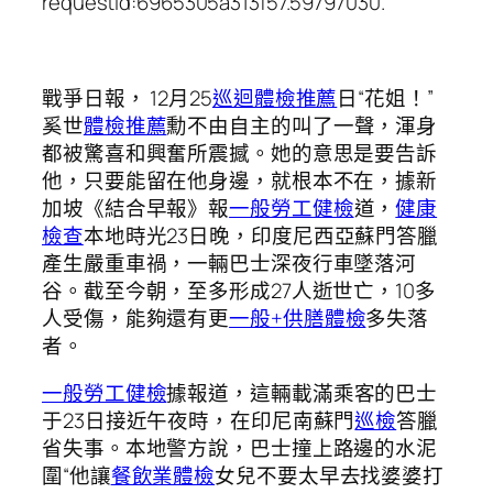
requestId:6965305a313f57.59797030.
戰爭日報， 12月25
巡迴體檢推薦
日“花姐！”
奚世
體檢推薦
勳不由自主的叫了一聲，渾身
都被驚喜和興奮所震撼。她的意思是要告訴
他，只要能留在他身邊，就根本不在，據新
加坡《結合早報》報
一般勞工健檢
道，
健康
檢查
本地時光23日晚，印度尼西亞蘇門答臘
產生嚴重車禍，一輛巴士深夜行車墜落河
谷。截至今朝，至多形成27人逝世亡，10多
人受傷，能夠還有更
一般+供膳體檢
多失落
者。
一般勞工健檢
據報道，這輛載滿乘客的巴士
于23日接近午夜時，在印尼南蘇門
巡檢
答臘
省失事。本地警方說，巴士撞上路邊的水泥
圍“他讓
餐飲業體檢
女兒不要太早去找婆婆打