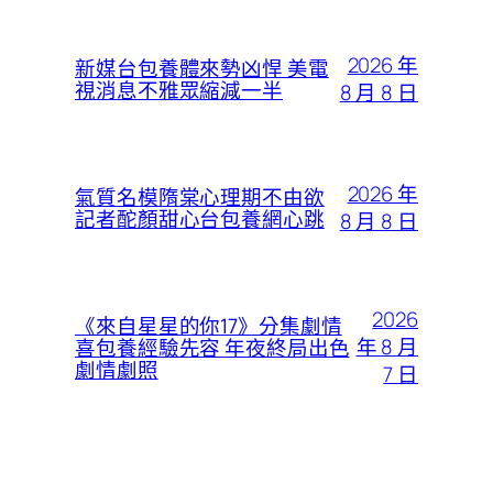
2026 年
新媒台包養體來勢凶悍 美電
視消息不雅眾縮減一半
8 月 8 日
2026 年
氣質名模隋棠心理期不由欲
記者酡顏甜心台包養網心跳
8 月 8 日
2026
《來自星星的你17》分集劇情
年 8 月
喜包養經驗先容 年夜終局出色
劇情劇照
7 日