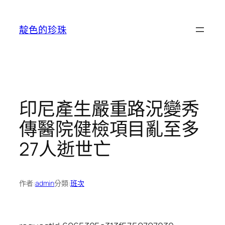
跳
至
靛色的珍珠
主
要
內
容
印尼產生嚴重路況變秀
傳醫院健檢項目亂至多
27人逝世亡
作者:
admin
分類:
班次