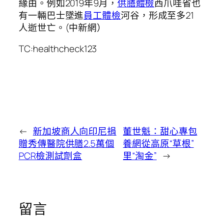
緣由。例如2019年9月，
供膳體檢
西爪哇省也
有一輛巴士墜進
員工體檢
河谷，形成至多21
人逝世亡。(中新網）
TC:healthcheck123
←
新加坡商人向印尼捐
董世魁：甜心專包
贈秀傳醫院供膳2.5萬個
養網從高原“草根”
PCR檢測試劑盒
里“淘金”
→
留言