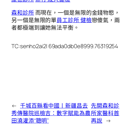
森和診所
而現在，一個是無限的金錢物慾，
另一個是無限的單
員工診所 健檢
戀傻氣，兩
者都極端到讓她無法平衡。
TC:senho2ai2l 69ada0db0e8999.76319254
←
千城百縣看中國丨新疆昌去
先開森和診
秀傳醫院巡檢吉：數字賦能為農
所家醫科首
田澆灌添“聰明”
再說
→