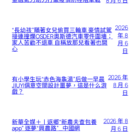
8 月 6 日
2026
“長幼孩”瞞著女兒偷買三輪車 豪情試駕
年 8
接連撞爛OSDER奧斯德汽車零件圍墻；
家人苦勸不退車 自稱放那兒看著也開
月 6
心
日
2026 年
有小學生玩“赤色海龜湯”后做一早晨
8 月 6
JIUYI俱意空間設計噩夢，這是什么游
戲？
日
2026 年 8
新華全媒＋丨返鄉“新農夫查包養
app” 逐夢“興農路”_中國網
月 6 日