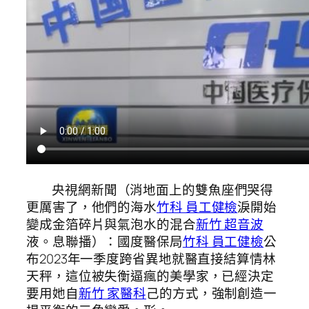
央視網新聞（消地面上的雙魚座們哭得
更厲害了，他們的海水
竹科 員工健檢
淚開始
變成金箔碎片與氣泡水的混合
新竹 超音波
液。息聯播）：國度醫保局
竹科 員工健檢
公
布2023年一季度跨省異地就醫直接結算情林
天秤，這位被失衡逼瘋的美學家，已經決定
要用她自
新竹 家醫科
己的方式，強制創造一