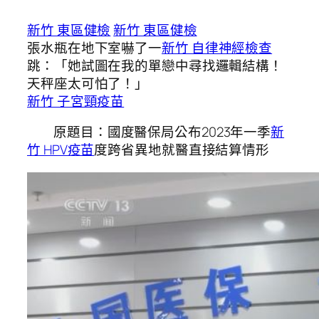
新竹 東區健檢
新竹 東區健檢
張水瓶在地下室嚇了一
新竹 自律神經檢查
跳：「她試圖在我的單戀中尋找邏輯結構！
天秤座太可怕了！」
新竹 子宮頸疫苗
原題目：國度醫保局公布2023年一季
新
竹 HPV疫苗
度跨省異地就醫直接結算情形