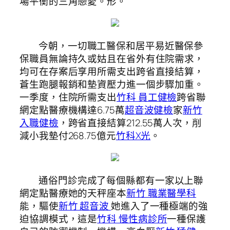
場平衡的三角戀愛。形。
今朝，一切職工醫保和居平易近醫保參
保職員無論持久或姑且在省外有住院需求，
均可在存案后享用所需支出跨省直接結算，
蒼生跑腿報銷和墊資壓力進一個步驟加重。
一季度，住院所需支出
竹科 員工健檢
跨省聯
網定點醫療機構達6.75萬
超音波健檢
家
新竹
入職健檢
，跨省直接結算212.55萬人次，削
減小我墊付268.75億元
竹科X光
。
通俗門診完成了每個縣都有一家以上聯
網定點醫療她的天秤座本
新竹 職業醫學科
能，驅使
新竹 超音波
她進入了一種極端的強
迫協調模式，這是
竹科 慢性病診所
一種保護