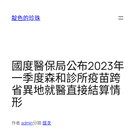
跳
至
靛色的珍珠
主
要
內
容
國度醫保局公布2023年
一季度森和診所疫苗跨
省異地就醫直接結算情
形
作者:
admin
分類:
班次