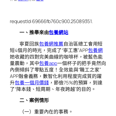
requestId:69666fb760c900.25089351.
一、推舉來由
包養網站
寧夏回族
包養網推薦
自治區總工會用短
短4個月的時光，完成了“寧工惠”APP
包養網
她收藏的四對完美曲線的咖啡杯，被藍色能
量震動，其中
包養app
一個杯子的把手竟然向
內側傾斜了零點五度！全效能與“職工之家”
APP融會義務，數智化利用程度完成質的躍
升
包養一個月價錢
，節儉75%的預算，到達
了“降本錢、短周期、年夜跨越”的目的。
二、案例情形
（一）重要內在的事務。