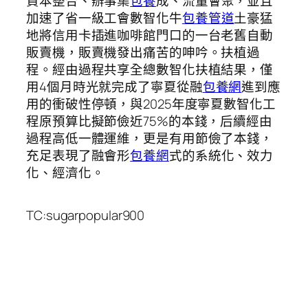
資本整合、辦事集
包養
成、流量會聚，並且
加速了省一級工會數智化牛
包養管道
土豪猛
地將信用卡插進咖啡館門口的一台老舊自動
販賣機，販賣機發出痛苦的呻吟。扶植過
程。經由過程共享全總數智化扶植結果，僅
用4個月時光就完成了寧夏從融
包養網
進到應
用的衝破性停頓，與2025年度寧夏數智化工
程原預算比擬節儉近75%的本錢，后續經由
過程高低一體運維，更是有用節儉了本錢，
充足表現了融會形
包養網
式的系統化、效力
化、經濟化。
TC:sugarpopular900