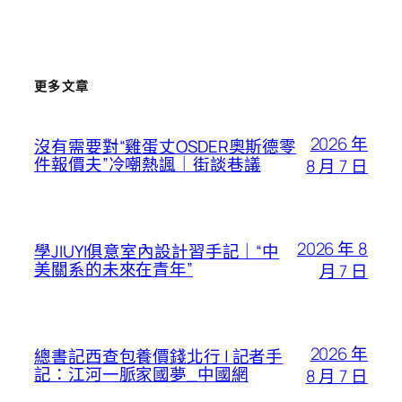
更多文章
2026 年
沒有需要對“雞蛋丈OSDER奧斯德零
件報價夫”冷嘲熱諷｜街談巷議
8 月 7 日
2026 年 8
學JIUYI俱意室內設計習手記｜“中
美關系的未來在青年”
月 7 日
2026 年
總書記西查包養價錢北行 | 記者手
記：江河一脈家國夢_中國網
8 月 7 日