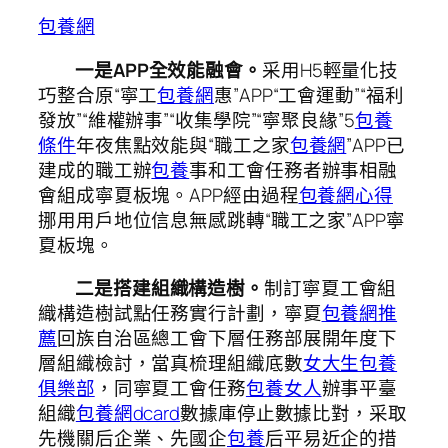
包養網
一是APP全效能融會。
采用H5輕量化技
巧整合原“寧工
包養網
惠”APP“工會運動”“福利
發放”“維權辦事”“收集學院”“寧聚良緣”5
包養
條件
年夜焦點效能與“職工之家
包養網
”APP已
建成的職工辦
包養
事和工會任務者辦事相融
會組成寧夏板塊。APP經由過程
包養網心得
挪用用戶地位信息無感跳轉“職工之家”APP寧
夏板塊。
二是搭建組織構造樹。
制訂寧夏工會組
織構造樹試點任務實行計劃，寧夏
包養網推
薦
回族自治區總工會下層任務部展開年度下
層組織檢討，當真梳理組織底數
女大生包養
俱樂部
，同寧夏工會任務
包養女人
辦事平臺
組織
包養網dcard
數據庫停止數據比對，采取
先機關后企業、先國企
包養
后平易近企的措