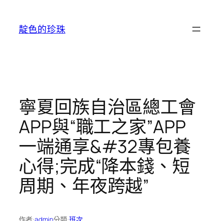
跳
至
靛色的珍珠
主
要
內
容
寧夏回族自治區總工會
APP與“職工之家”APP
一端通享&#32專包養
心得;完成“降本錢、短
周期、年夜跨越”
作者:
admin
分類:
班次