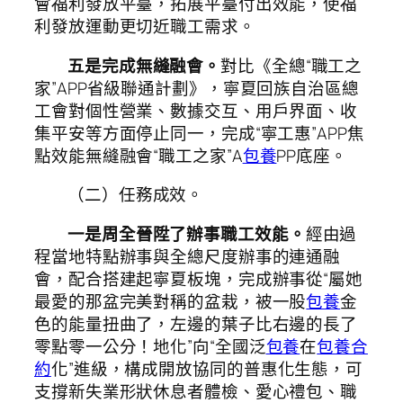
會福利發放平臺，拓展平臺付出效能，使福
利發放運動更切近職工需求。
五是完成無縫融會。
對比《全總“職工之
家”APP省級聯通計劃》，寧夏回族自治區總
工會對個性營業、數據交互、用戶界面、收
集平安等方面停止同一，完成“寧工惠”APP焦
點效能無縫融會“職工之家”A
包養
PP底座。
（二）任務成效。
一是周全晉陞了辦事職工效能。
經由過
程當地特點辦事與全總尺度辦事的連通融
會，配合搭建起寧夏板塊，完成辦事從“屬她
最愛的那盆完美對稱的盆栽，被一股
包養
金
色的能量扭曲了，左邊的葉子比右邊的長了
零點零一公分！地化”向“全國泛
包養
在
包養合
約
化”進級，構成開放協同的普惠化生態，可
支撐新失業形狀休息者體檢、愛心禮包、職