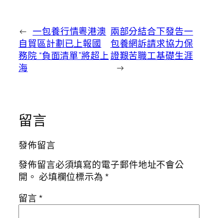
←
一包養行情粵港澳
兩部分結合下發告一
自貿區計劃已上報國
包養網訴請求協力保
務院 “負面清單”將超上
證艱苦職工基礎生涯
海
→
留言
發佈留言
發佈留言必須填寫的電子郵件地址不會公
開。
必填欄位標示為
*
留言
*