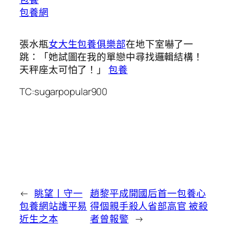
包養網
張水瓶
女大生包養俱樂部
在地下室嚇了一
跳：「她試圖在我的單戀中尋找邏輯結構！
天秤座太可怕了！」
包養
TC:sugarpopular900
←
眺望丨守一
趙黎平成開國后首一包養心
包養網站護平易
得個親手殺人省部高官 被殺
近生之本
者曾報警
→