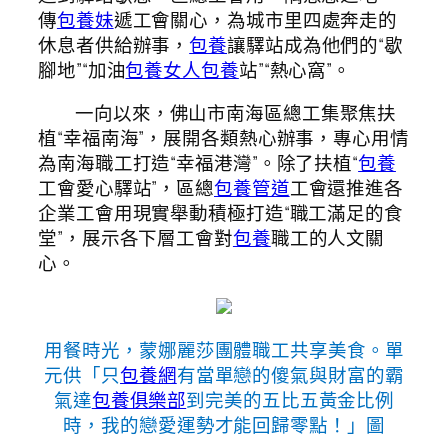
傳
包養妹
遞工會關心，為城市里四處奔走的
休息者供給辦事，
包養
讓驛站成為他們的“歇
腳地”“加油
包養女人
包養
站”“熱心窩”。
一向以來，佛山市南海區總工集聚焦扶
植“幸福南海”，展開各類熱心辦事，專心用情
為南海職工打造“幸福港灣”。除了扶植“
包養
工會愛心驛站”，區總
包養管道
工會還推進各
企業工會用現實舉動積極打造“職工滿足的食
堂”，展示各下層工會對
包養
職工的人文關
心。
用餐時光，蒙娜麗莎團體職工共享美食。單
元供「只
包養網
有當單戀的傻氣與財富的霸
氣達
包養俱樂部
到完美的五比五黃金比例
時，我的戀愛運勢才能回歸零點！」圖