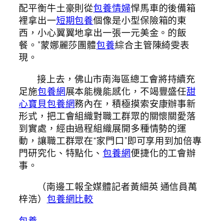
配平衡牛土豪則從
包養情婦
悍馬車的後備箱
裡拿出一
短期包養
個像是小型保險箱的東
西，小心翼翼地拿出一張一元美金。的飯
餐。”蒙娜麗莎團體
包養
綜合主管陳綺雯表
現。
接上去，佛山市南海區總工會將持續充
足施
包養網
展本能機能感化，不竭豐盛任
甜
心寶貝包養網
務內在，積極摸索安康辦事新
形式，把工會組織對職工群眾的關懷關愛落
到實處，經由過程組織展開多種情勢的運
動，讓職工群眾在“家門口”即可享用到加倍專
門研究化、特點化、
包養網
便捷化的工會辦
事。
（南邊工報全媒體記者黃細英 通信員萬
梓浩）
包養網比較
包養