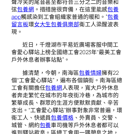
聲冷笑的尾音甚至都符合三分之二的音樂和
弦
包養網
。措措施很齊備，在這里能感
包養
app
觸感染到工會組織家普通的暖和。”
包養
留言板
環
女大生包養俱樂部
衛工人梁醒波表
現。
近日，千燈湖市平易近廣場客服中間工
會愛心驛站上榜全國總工會2023年“最美工會
戶外休息者辦事站點”。
據清楚，今朝，南海區
包養情婦
擁有22
個“工會愛心驛站”，遍布各個鎮街。南海區總
工會有關擔任
包養網
人表現，寬大戶外休息
者奔走繁忙在城市的年夜街冷巷，為城市的
繁華成長、群眾的生涯方便默默貢獻、辛苦
支出。“工會愛心驛站”辦事對象非常普遍，環
衛工人、快遞員
包養價格
、外賣員、交警、
城管、網約
包養
車司機等戶外休息者都可以
進到驛站歇息。區總工會用一隅憩息之地，