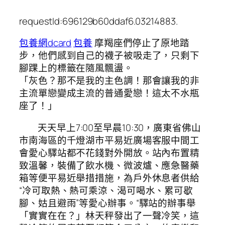
requestId:696129b60ddaf6.03214883.
包養網dcard
包養
摩羯座們停止了原地踏
步，他們感到自己的襪子被吸走了，只剩下
腳踝上的標籤在隨風飄盪。
「灰色？那不是我的主色調！那會讓我的非
主流單戀變成主流的普通愛戀！這太不水瓶
座了！」
天天早上7:00至早晨10:30，廣東省佛山
市南海區的千燈湖市平易近廣場客服中間工
會愛心驛站都不花錢對外開放。站內布置精
致溫馨，裝備了飲水機、微波爐、應急醫藥
箱等便平易近舉措措施，為戶外休息者供給
“冷可取熱、熱可乘涼、渴可喝水、累可歇
腳、姑且避雨”等愛心辦事。“驛站的辦事舉
「實實在在？」林天秤發出了一聲冷笑，這