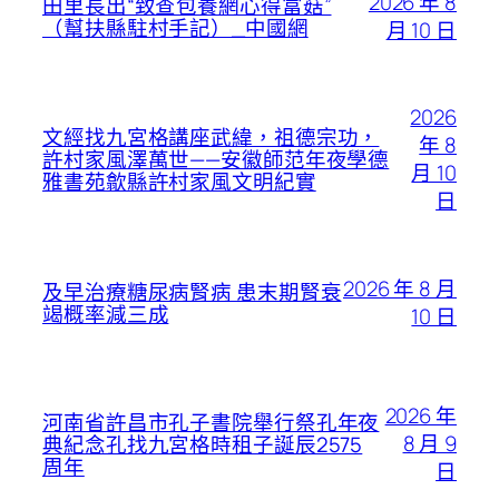
2026 年 8
田里長出“致查包養網心得富菇”
（幫扶縣駐村手記）_中國網
月 10 日
2026
文經找九宮格講座武緯，祖德宗功，
年 8
許村家風澤萬世——安徽師范年夜學德
月 10
雅書苑歙縣許村家風文明紀實
日
2026 年 8 月
及早治療糖尿病腎病 患末期腎衰
竭概率減三成
10 日
2026 年
河南省許昌市孔子書院舉行祭孔年夜
8 月 9
典紀念孔找九宮格時租子誕辰2575
周年
日