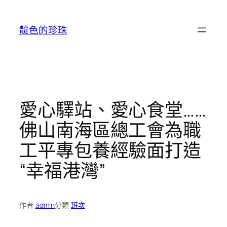
跳
至
靛色的珍珠
主
要
內
容
愛心驛站、愛心食堂……
佛山南海區總工會為職
工平專包養經驗面打造
“幸福港灣”
作者:
admin
分類:
班次