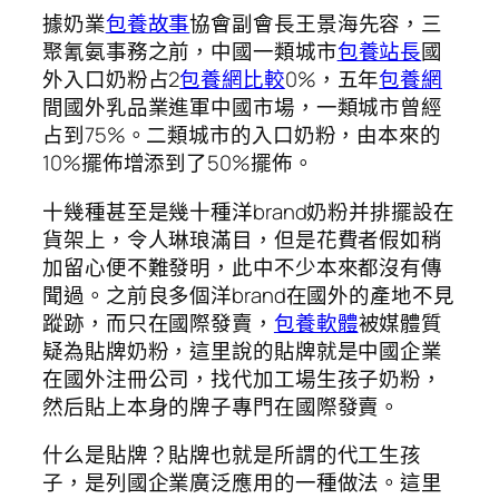
據奶業
包養故事
協會副會長王景海先容，三
聚氰氨事務之前，中國一類城市
包養站長
國
外入口奶粉占2
包養網比較
0%，五年
包養網
間國外乳品業進軍中國市場，一類城市曾經
占到75%。二類城市的入口奶粉，由本來的
10%擺佈增添到了50%擺佈。
十幾種甚至是幾十種洋brand奶粉并排擺設在
貨架上，令人琳琅滿目，但是花費者假如稍
加留心便不難發明，此中不少本來都沒有傳
聞過。之前良多個洋brand在國外的產地不見
蹤跡，而只在國際發賣，
包養軟體
被媒體質
疑為貼牌奶粉，這里說的貼牌就是中國企業
在國外注冊公司，找代加工場生孩子奶粉，
然后貼上本身的牌子專門在國際發賣。
什么是貼牌？貼牌也就是所謂的代工生孩
子，是列國企業廣泛應用的一種做法。這里