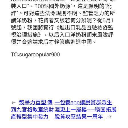
裝入口”、“100%國外奶源”，這是顯明的“訛
詐”。可對這些法令規則不明、監管乏力的所
謂洋奶粉，花費者又該若何分辨呢？從5月1
號起，我國將實行《進出口乳品查驗檢疫監
視治理措施》，以后入口洋奶粉顛末風險評
價并合適請求后才幹答應進進中國。
TC:sugarpopular900
←
競爭力重塑 傳
一包養app讓脫貧群眾生
到九宮格教室統財
涯更上一層樓——穩固拓展
產轉型集中發力
脫貧攻堅結果一周年
→