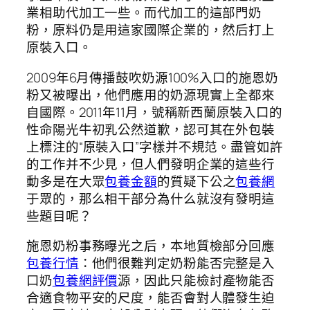
業相助代加工一些。而代加工的這部門奶
粉，原料仍是用這家國際企業的，然后打上
原裝入口。
2009年6月傳播鼓吹奶源100%入口的施恩奶
粉又被曝出，他們應用的奶源現實上全都來
自國際。2011年11月，號稱新西蘭原裝入口的
性命陽光牛初乳公然道歉，認可其在外包裝
上標注的“原裝入口”字樣并不規范。盡管如許
的工作并不少見，但人們發明企業的這些行
動多是在大眾
包養金額
的質疑下公之
包養網
于眾的，那么相干部分為什么就沒有發明這
些題目呢？
施恩奶粉事務曝光之后，本地質檢部分回應
包養行情
：他們很難判定奶粉能否完整是入
口奶
包養網評價
源，因此只能檢討產物能否
合適食物平安的尺度，能否會對人體發生迫