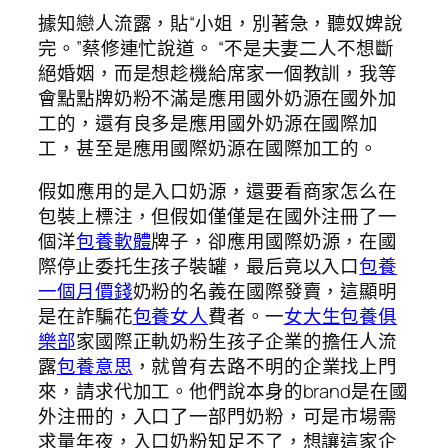
據知戀人流露，貼“小姐，別著急，聽奴婢說
完。”蔡修連忙說道。 “不是夫妻二人不想斷
絕婚姻，而是想趁機給席家一個教訓，我等
會點點牌奶粉不滿是應用國外奶源在國外加
工的，還有良多是應用國外奶源在國際加
工，甚至是應用國際奶源在國際加工的。
假如應用的是入口奶源，還要看商家怎么在
包裝上標注，但假如僅僅是在國外注冊了一
個洋
包養軟體
牌子，卻應用國際奶源，在國
際停止委托生孩子裝罐，最后竟以入口
包養
一個月價錢
奶粉的名義在國際發賣，這顯明
是在詐騙花
包養女人
費者。一
女大生包養俱
樂部
家國際正軌奶粉生孩子企業的擔任人流
露
包養意思
，就曾有去路不明的企業找上門
來，請求代加工。他們說本身的brand是在國
外注冊的，入口了一部門奶粉，可是市場需
求量年夜，入口奶粉知足不了，想讓這家企