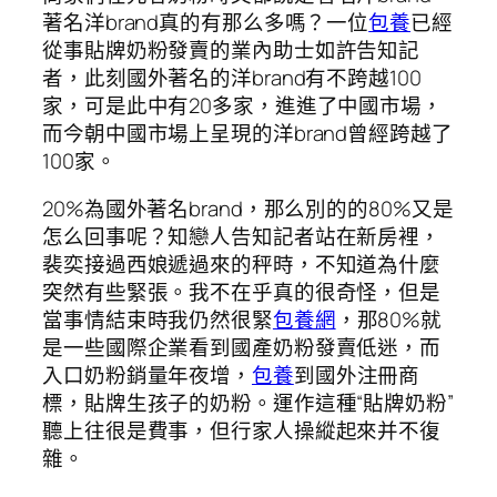
著名洋brand真的有那么多嗎？一位
包養
已經
從事貼牌奶粉發賣的業內助士如許告知記
者，此刻國外著名的洋brand有不跨越100
家，可是此中有20多家，進進了中國市場，
而今朝中國市場上呈現的洋brand曾經跨越了
100家。
20%為國外著名brand，那么別的的80%又是
怎么回事呢？知戀人告知記者站在新房裡，
裴奕接過西娘遞過來的秤時，不知道為什麼
突然有些緊張。我不在乎真的很奇怪，但是
當事情結束時我仍然很緊
包養網
，那80%就
是一些國際企業看到國產奶粉發賣低迷，而
入口奶粉銷量年夜增，
包養
到國外注冊商
標，貼牌生孩子的奶粉。運作這種“貼牌奶粉”
聽上往很是費事，但行家人操縱起來并不復
雜。