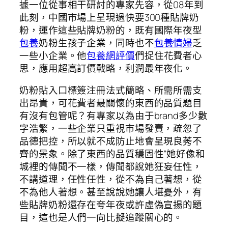
據一位從事相干研討的專家先容，從08年到
此刻，中國市場上呈現過快要300種貼牌奶
粉，運作這些貼牌奶粉的，既有國際年夜型
包養
奶粉生孩子企業，同時也不
包養情婦
乏
一些小企業。他
包養網評價
們捉住花費者心
思，應用超高訂價戰略，利潤最年夜化。
奶粉貼入口標簽注冊法式簡略、所需所需支
出昂貴，可花費者最關懷的東西的品質題目
有沒有包管呢？有專家以為由于brand多少數
字浩繁，一些企業只重視市場發賣，疏忽了
品德把控，所以就不成防止地會呈現良莠不
齊的景象。除了東西的品質穩固性“她好像和
城裡的傳聞不一樣，傳聞都說她狂妄任性，
不講道理，任性任性，從不為自己著想，從
不為他人著想。甚至說說她讓人堪憂外，有
些貼牌奶粉還存在夸年夜或許虛偽宣揚的題
目，這也是人們一向比擬追蹤關心的。