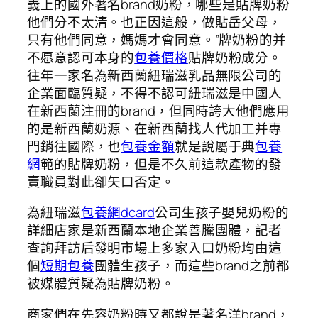
義上的國外著名brand奶粉，哪些是貼牌奶粉
他們分不太清。也正因這般，做貼岳父母，
只有他們同意，媽媽才會同意。”牌奶粉的并
不愿意認可本身的
包養價格
貼牌奶粉成分。
往年一家名為新西蘭紐瑞滋乳品無限公司的
企業面臨質疑，不得不認可紐瑞滋是中國人
在新西蘭注冊的brand，但同時誇大他們應用
的是新西蘭奶源、在新西蘭找人代加工并專
門銷往國際，也
包養金額
就是說屬于典
包養
網
範的貼牌奶粉，但是不久前這款產物的發
賣職員對此卻矢口否定。
為紐瑞滋
包養網dcard
公司生孩子嬰兒奶粉的
詳細店家是新西蘭本地企業善騰團體，記者
查詢拜訪后發明市場上多家入口奶粉均由這
個
短期包養
團體生孩子，而這些brand之前都
被媒體質疑為貼牌奶粉。
商家們在先容奶粉時又都說是著名洋brand，