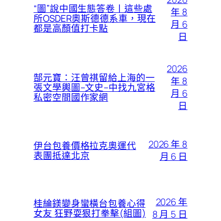
“圖”說中國生態答卷丨這些處
年 8
所OSDER奧斯德德系車，現在
月 6
都是高顏值打卡點
日
2026
郜元寶：汪曾祺留給上海的一
年 8
張文學輿圖–文史–中找九宮格
月 6
私密空間國作家網
日
2026 年 8
伊台包養價格拉克奧運代
表團抵達北京
月 6 日
2026 年
桂綸鎂變身蠻橫台包養心得
女友 狂野耍狠打拳擊(組圖)
8 月 5 日