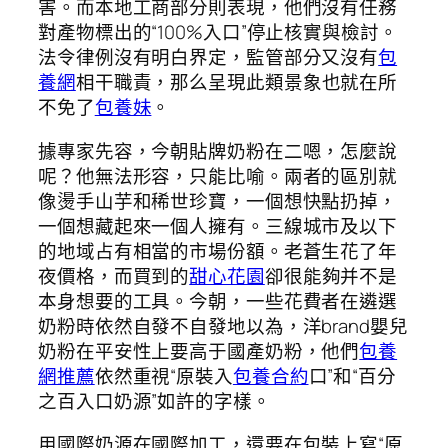
害。而本地工商部分則表現，他們沒有任務
對產物標出的“100%入口”停止核實與檢討。
法令律例沒有明白界定，監管部分又沒有
包
養網
相干職責，那么呈現此類景象也就在所
不免了
包養妹
。
據專家先容，今朝貼牌奶粉在二嗯，怎麼說
呢？他無法形容，只能比喻。兩者的區別就
像燙手山芋和稀世珍寶，一個想快點扔掉，
一個想藏起來一個人擁有。三線城市及以下
的地域占有相當的市場份額。老蒼生花了年
夜價格，而買到的
甜心花園
卻很能夠并不是
本身想要的工具。今朝，一些花費者在遴選
奶粉時依然自發不自發地以為，洋brand嬰兒
奶粉在平安性上要高于國產奶粉，他們
包養
網推薦
依然重視“原裝入
包養合約
口”和“百分
之百入口奶源”如許的字樣。
用國際奶源在國際加工，還要在包裝上寫“原