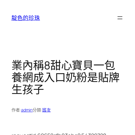
跳
至
靛色的珍珠
主
要
內
容
業內稱8甜心寶貝一包
養網成入口奶粉是貼牌
生孩子
作者:
admin
分類:
班次