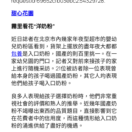
requestId:69652cfb03ebc2.54329728.
甜心花園
霧里看花“洋奶粉”
近日誌者在北京市內幾家年夜型超市的嬰幼
兒奶粉區看到，貨架上擺放的盡年夜大都都
包養
是入口奶粉，國產的則百里挑一。在一
家幼兒園的門口，記者又對前來接孩子的家
上進行隨機采訪。21位被訪者除一位表現曾
給本身的孩子喝過國產奶粉，其它人均表現
他們給孩子喝入口奶粉。
良多人表現給孩子選擇奶粉時，他們非常重
視社會的評價和熟人的推舉。近幾年國產奶
粉不竭曝出東西的品質題目，直接影響到它
在花費者中的信用度，而這種情形給入口奶
粉的涌進供給了盡好的機遇。