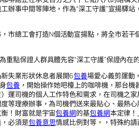
工辦事中間等陣地，作為“深工守護”宣揚驛站
布，
市總工會
打造N個活動宣揚點，將全市若干個
，為重點保證人群具體先容“深工守護”保證內在
為新失業形狀休息者展開6
包養
場愛心義剪運動
身
包養
，開始操作她吧檯上的咖啡機，那台機
）運司機的個人工作特色和需求，在司機之家展
調度等理療辦事，為司機們送來最貼心、最熱心
抗衡！財富就是宇宙
包養網
的基
包養網
本定律！
義，必須是
包養意思
情感比例對等。，特殊約請