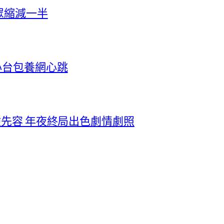
眾縮減一半
心台包養網心跳
驗先容 年夜終局出色劇情劇照