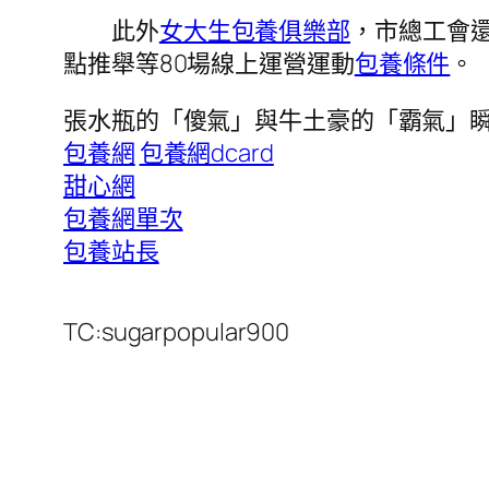
此外
女大生包養俱樂部
，
市總工會
點推舉等
80場線上運營運動
包養條件
。
張水瓶的「傻氣」與牛土豪的「霸氣」
包養網
包養網dcard
甜心網
包養網單次
包養站長
TC:sugarpopular900