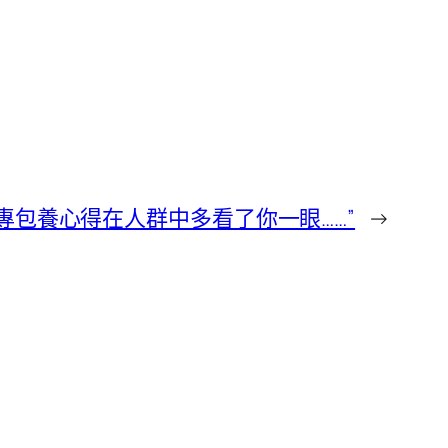
專包養心得在人群中多看了你一眼……”
→