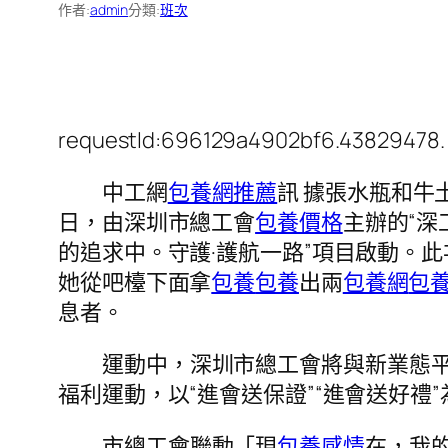
作者:
admin
分類:
班次
requestId:696129a4902bf6.43829478.
中工網
包養網推薦
訊 據張水瓶和牛
日，由深圳市總工會
包養價格
主辦的“深
的追求中。守護·護航一路”項目啟動。
此
她從吧檯下面拿
包養
包養
出兩
包養網
包
息者。
運動中，
深圳市總工會將
與新業態
福利運動，以“進會送保證”“進會送好
市總工會
聯動「現
包養感情
在，我