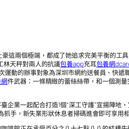
土豪這兩個極端，都成了她追求完美平衡的工具
工林天秤對兩人的抗議
包養app
充耳
包養網dcar
次運動的辦事對象為
深圳市網約送餐員、快遞
養網
件武器：一條精緻的蕾絲絲帶，和一個測量
平臺企業一起配合打造
1個
“深工守護”宣揚陣地
禮”為抓手，新失業形狀休息者掃碼進會即可享用
的咖啡館正在承受百分之八十七點八八的結構失