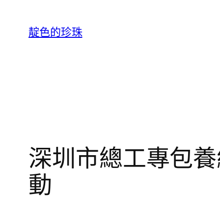
跳
至
靛色的珍珠
主
要
內
容
深圳市總工專包養
動