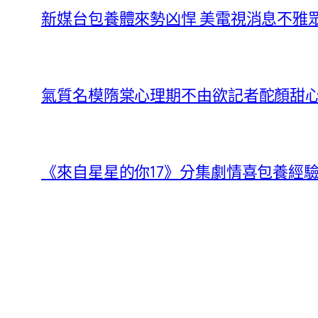
新媒台包養體來勢凶悍 美電視消息不雅
氣質名模隋棠心理期不由欲記者酡顏甜
《來自星星的你17》分集劇情喜包養經