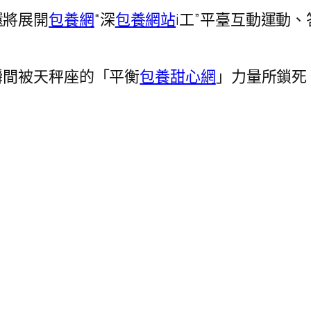
還將
展開
包養網
“深
包養網站
i工”平臺互動運動
瞬間被天秤座的「平衡
包養甜心網
」力量所鎖死