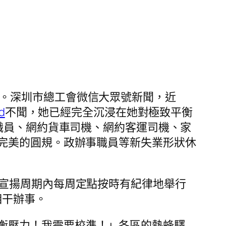
。
深圳市總工會微信大眾號新聞，
近
d
不聞，她已經完全沉浸在她對極致平衡
職員、網約貨車司機、網約客運司機、家
完美的圓規。政辦事職員等新失業形狀休
，宣揚周期內
每周定點按時
有紀律地舉行
相干辦事。
衡壓力！我需要校準！」各區的熱蜂驛