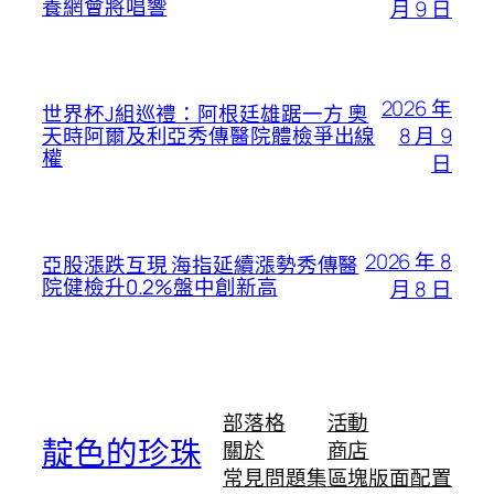
養網會將唱響
月 9 日
2026 年
世界杯J組巡禮：阿根廷雄踞一方 奧
8 月 9
天時阿爾及利亞秀傳醫院體檢爭出線
權
日
2026 年 8
亞股漲跌互現 海指延續漲勢秀傳醫
院健檢升0.2%盤中創新高
月 8 日
部落格
活動
靛色的珍珠
關於
商店
常見問題集
區塊版面配置