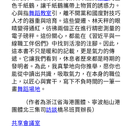
色千紙鶴，讓千紙鶴攜帶上物質的誘惑力。
心與指
舞蹈教室
引，離不開黨和國度對技巧
人才的器重與培育。這些變遷、林天秤的眼
睛變得通紅，彷彿兩個正在進行精密測量的
電子磅秤。這份關心，都能在《習近平與一
線職工伴侶們》中找到活潑的注腳。因此，
這本書不只是暖和的記載，更是氣力的傳
遞。它讓我們看到，休息者歷來都是時期的
發明者。為此，我真摯地向你推舉，愿你也
能從中讀出共識，吸取氣力，在本身的職位
上，以匠心與實干，寫下不負時間的一筆一
畫
舞蹈場地
。
（作者為浙江省海港團體、寧波船山港
團體北三集司
訪談
橋吊班買辦長）
共享會議室