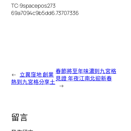
TC:9spacepos273
69a7094c9b5dd6.73707336
春節將至年味濃到九宮格
←
立異窪地 創業
見證 年夜江南北迎新春
熱到九宮格分享土
→
留言