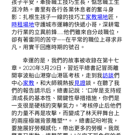
孩子平安，牽掛職工技巧生長，惦念職工生
涯冷熱。書里有各行各業休息者的奮斗身
影：扎根生孩子一線的技巧工
家教場地
匠，
時租場地
守護城市運轉的快遞小哥，深耕電
力行業的立異前鋒……他們雖來自分歧職位，
卻有著雷同的苦守——在平常的職位上尋求非
凡，用實干回應時期的號召。
幸運的是，我們的故事被收錄在第十七
章。2020年3月29日，習近平總書記冒雨離
開寧波船山港穿山港區考核，走到我
訪談
們
中心
家教
，和大師親熱扳
見證
談。在聽了我
們的報告請示后，總書記說：“口岸是支持經
濟成長的基本性、關鍵性舉措措施，你們是
一支很是硬核的突擊氣力。”考核停止后他們
的力量不再是攻擊，而變成了林天秤舞台上
的兩座極端背景雕塑**。，總書記吩咐我，
要施展好勞模感化，帶出更多的勞模。我既