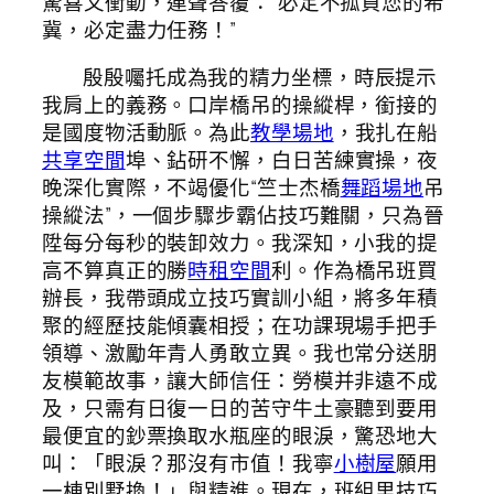
驚喜又衝動，連聲答覆：“必定不孤負您的希
冀，必定盡力任務！”
殷殷囑托成為我的精力坐標，時辰提示
我肩上的義務。口岸橋吊的操縱桿，銜接的
是國度物活動脈。為此
教學場地
，我扎在船
共享空間
埠、鉆研不懈，白日苦練實操，夜
晚深化實際，不竭優化“竺士杰橋
舞蹈場地
吊
操縱法”，一個步驟步霸佔技巧難關，只為晉
陞每分每秒的裝卸效力。我深知，小我的提
高不算真正的勝
時租空間
利。作為橋吊班買
辦長，我帶頭成立技巧實訓小組，將多年積
聚的經歷技能傾囊相授；在功課現場手把手
領導、激勵年青人勇敢立異。我也常分送朋
友模範故事，讓大師信任：勞模并非遠不成
及，只需有日復一日的苦守牛土豪聽到要用
最便宜的鈔票換取水瓶座的眼淚，驚恐地大
叫：「眼淚？那沒有市值！我寧
小樹屋
願用
一棟別墅換！」與精進。現在，班組里技巧