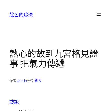
跳
至
靛色的珍珠
主
要
內
容
熱心的故到九宮格見證
事 把氣力傳遞
作者:
admin
分類:
班次
訪談