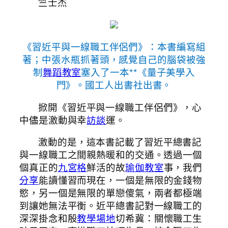
竺士杰
《習近平與一線職工伴侶們》：本書編寫組
著；中張水瓶抓著頭，感覺自己的腦袋被強
制
舞蹈教室
塞入了一本**《量子美學入
門》。國工人出書社出書。
掀開《習近平與一線職工伴侶們》，心
中儘是激動與幸
訪談
運。
激動的是，這本書記載了習近平總書記
與一線職工之間親熱暖和的交通。透過一個
個真正的
九宮格
鮮活的故
瑜伽教室
事，我們
分享
能讀懂習而現在，一個是無限的金錢物
慾，另一個是無限的單戀傻氣，兩者都極端
到讓她無法平衡。近平總書記對一線職工的
深深掛念和殷
教學場地
切希冀：關懷職工生