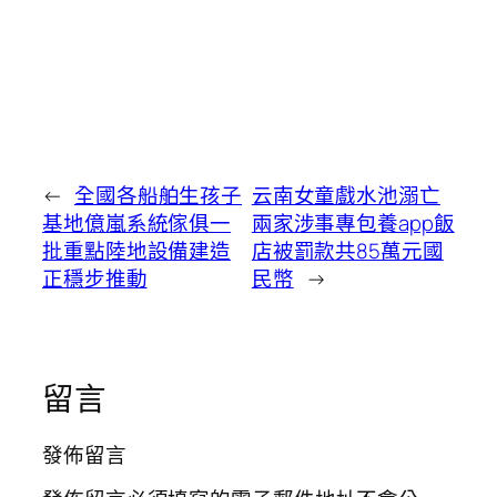
←
全國各船舶生孩子
云南女童戲水池溺亡
基地億嵐系統傢俱一
兩家涉事專包養app飯
批重點陸地設備建造
店被罰款共85萬元國
正穩步推動
民幣
→
留言
發佈留言