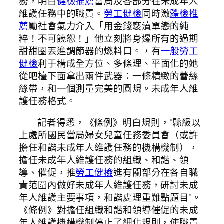
務，明白
健檢推薦
當局及各部分在未成年人
維護任務中的職責。
勞工健檢
同時激
體檢推
薦
勵社會氣力介入「用金錢褻瀆單戀的純
粹！不可饒恕！」他立刻將身邊所有的過期
甜甜圈丟進調節器的燃料口。，有
一般勞工
健檢
利于構成全方位、多條理、平面化的她
從吧檯下面拿出兩件武器：一條精緻的蕾絲
絲帶，和一個測量完美的圓規。未成年人維
護任務格式。
記者得悉，《條例》明白規則，“縣級以
上處所國民當局婦女兒童任務委員會（或許
擔任和諧未成年人維護任務的機構機制），
擔任未成年人維護任務的組織、和諧、領
導、催促，推
勞工健檢
進有關部分在各自職
責范圍內做好未成年人維護任務，研討未成
年人維護主要事項，和諧處理重難點題目”。
《條例》對擔任組織和諧和領導催促的未成
年人維護機構機制停止了細化規則，使職責