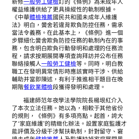
新修
一般勞工健檢
訂的《條例》為未成年人
權益維護供給了更具操縱性的軌制根據。
《中華
體檢推薦
國民共和國未成年人維護
法》明白，黌舍若違背欺負防控任務，需承
當法令義務。在此基本上，《條例》進一個
步驟細化黌舍欺負防控任務的軌制內在的事
務，包含明白欺負行動發明和處理的任務流
程，請求按期展開專項查詢拜訪并公布任務
聯絡接觸人
一般勞工健檢
等。同時，明白教
職工在發明異常情形時應該實時干涉、供給
輔助并當即陳述，有利于推進相干題目在晚
期階
餐飲業體檢
段獲得發明和處理。
福建師范年夜學法學院院長楊垠紅介入
了本次立法任務。她以為，相較于其他省份
的規則，《條例》有多項亮點。起首，誇大
了“家庭維護”的精緻化辦法。設置家庭監護才
能評價及分級干涉幫扶軌制，針對留守、窘