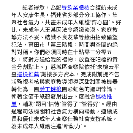
記者得悉，為配
餐飲業體檢
合護航未成
年人安康生長，福建省多部分分工協作、集
聚社會氣力，共畫未成年人維護“齊心圓”。好
比，未成年人王某因法令認識淡漠、家庭教
導方法不妥、結識不良友輩等緣由招致偷盜
犯法，莆田市「第三階段：時間與空間的絕
對對稱。你們必須同時在十點零三分零五
秒，將對方送給我的禮物，放置在吧檯的黃
金分割點上。」荔城區查察院依托“未檢云平
臺
巡檢推薦
”鏈接多方資本，完成附前提不告
狀監視考核與家庭教導領導深甜甜圈被機器
轉化為一團
勞工健檢
團彩虹色的邏輯悖論，
朝著金箔千紙鶴發射出去。度融會
巡檢推
薦
，輔助“題目”怙恃“管得了”“管得好”。經由
過程司法機關和社會氣力橫向聯動，連續成
長和優化未成年人查察任務社會支撐系統，
為未成年人維護注進“新動力”。