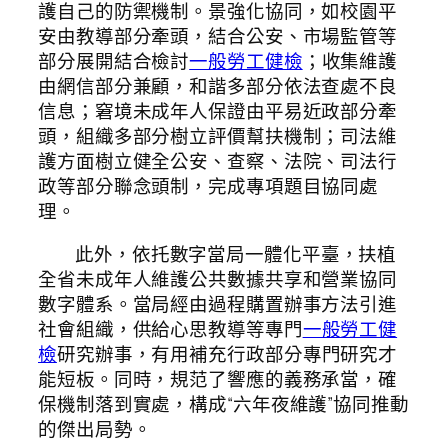
護自己的防禦機制。景強化協同，如校園平
安由教導部分牽頭，結合公安、市場監管等
部分展開結合檢討
一般勞工健檢
；收集維護
由網信部分兼顧，和諧多部分依法查處不良
信息；窘境未成年人保證由平易近政部分牽
頭，組織多部分樹立評價幫扶機制；司法維
護方面樹立健全公安、查察、法院、司法行
政等部分聯念頭制，完成專項題目協同處
理。
此外，依托數字當局一體化平臺，扶植
全省未成年人維護公共數據共享和營業協同
數字體系。當局經由過程購置辦事方法引進
社會組織，供給心思教導等專門
一般勞工健
檢
研究辦事，有用補充行政部分專門研究才
能短板。同時，規范了響應的義務承當，確
保機制落到實處，構成“六年夜維護”協同推動
的傑出局勢。