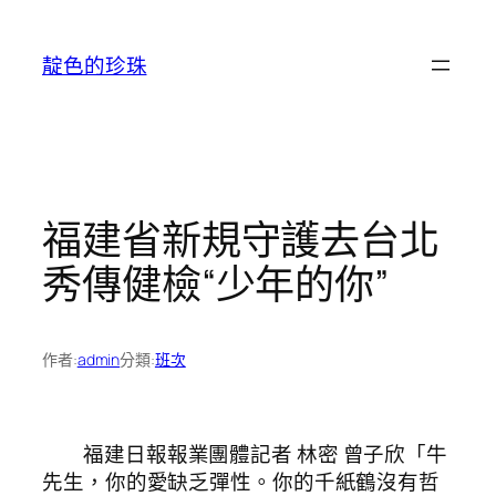
跳
至
靛色的珍珠
主
要
內
容
福建省新規守護去台北
秀傳健檢“少年的你”
作者:
admin
分類:
班次
福建日報報業團體記者 林密 曾子欣「牛
先生，你的愛缺乏彈性。你的千紙鶴沒有哲