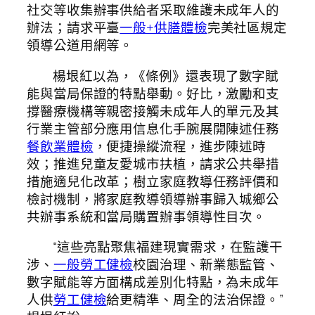
社交等收集辦事供給者采取維護未成年人的
辦法；請求平臺
一般+供膳體檢
完美社區規定
領導公道用網等。
楊垠紅以為，《條例》還表現了數字賦
能與當局保證的特點舉動。好比，激勵和支
撐醫療機構等親密接觸未成年人的單元及其
行業主管部分應用信息化手腕展開陳述任務
餐飲業體檢
，便捷操縱流程，進步陳述時
效；推進兒童友愛城市扶植，請求公共舉措
措施適兒化改革；樹立家庭教導任務評價和
檢討機制，將家庭教導領導辦事歸入城鄉公
共辦事系統和當局購置辦事領導性目次。
“這些亮點聚焦福建現實需求，在監護干
涉、
一般勞工健檢
校園治理、新業態監管、
數字賦能等方面構成差別化特點，為未成年
人供
勞工健檢
給更精準、周全的法治保證。”