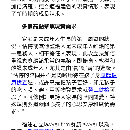
加倍清楚，更合適福建省的現實情形，表現
了新時期的成長請求。
多個亮點聚焦現實需求
家庭是未成年人生長的第一周遭的狀
況，怙恃或其他監護人是未成年人維護的第
一義務人。相干擔任人表現，此次立法加倍
重視家庭應該承當的義務，即撫育、教導和
維護未成年人，尤其是由“養”到“育”的進級。
“怙恃的陪同并不是簡略地待在孩子身
身體健
康檢查
邊，或許只是把孩子管好，知足孩子
的吃、喝、穿、用等物資需求就
勞工健檢
可
以了。《條例》更誇大家長的陪同關愛，特
殊規則要追蹤關心孩子的心思安康和感情需
求。”
福建君立lawyer firm 蘇航lawyer 以為，