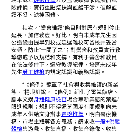
境未成年
健檢推薦
人及監護缺掉家庭展開風
險評價，實行重點幫扶與監護干涉，破解監
護不妥、缺掉困難。
其次，“黌舍維護”條目則對原有規則停止
延長，加倍務虛。好比，明白未成年先生因
公道緣由提早到校或延遲離校可留校并妥當
安頓，防止“一關了之”；對黌舍和教員實行教
導懲戒予以規范和支撐，有利于黌舍和教員
在依法條件下，遵守教導紀律，培育未成年
先生
勞工健檢
的規定認識和義務認識。
“《條例》籠罩了社會與收集維護的新業
態。”楊垠紅說，《條例》細化了電競飯店、
腳本文娛
身體健康檢查
場合等新業態的禁進/
限進規則；規則不得違背國度有關規則向未
成年人供給文身辦事
巡檢推薦
，明白醫療機
構、市場主體等各方義務；請求收
一般+供膳
體檢
集游戲、收集直播、收集音錄像、收集