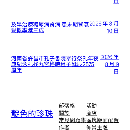
日
2026 年 8 月
及早治療糖尿病腎病 患末期腎衰
竭概率減三成
10 日
2026 年
河南省許昌市孔子書院舉行祭孔年夜
8 月 9
典紀念孔找九宮格時租子誕辰2575
周年
日
部落格
活動
靛色的珍珠
關於
商店
常見問題集
區塊版面配置
作者
佈景主題