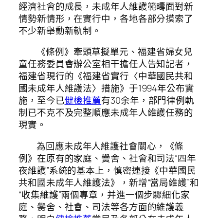
經濟社會的成長，未成年人維護範疇面對新
情勢新情形，在實行中，各地各部分摸索了
不少新舉動新軌制。
《條例》牽頭草擬單元、福建省婦女兒
童任務委員會辦公室相干擔任人告知記者，
福建省現行的《福建省實行〈中華國民共和
國未成年人維護法〉措施》于1994年公布實
施，至今已
健檢推薦
有30余年，部門律例軌
制已不克不及完整順應未成年人維護任務的
現實。
為回應未成年人維護社會關心，《條
例》在原有的家庭、黌舍、社會和司法“四年
夜維護”系統的基本上，慎密連接《中華國民
共和國未成年人維護法》，新增“當局維護”和
“收集維護”兩個專章，并進一個步驟細化家
庭、黌舍、社會、司法等各方面的維護義