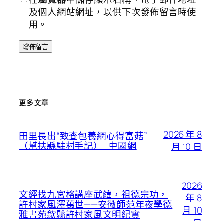
及個人網站網址，以供下次發佈留言時使
用。
更多文章
2026 年 8
田里長出“致查包養網心得富菇”
（幫扶縣駐村手記）_中國網
月 10 日
2026
文經找九宮格講座武緯，祖德宗功，
年 8
許村家風澤萬世——安徽師范年夜學德
月 10
雅書苑歙縣許村家風文明紀實