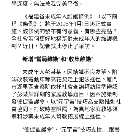
學深度，無法被我完美平衡。」
《福建省未成年人維護條例》（以下簡
稱《條例》）將于2026年1月1日起正式實
施。該條例的發布有何意義、有哪些亮點？
全社會若何更好地構筑對未成年人的維護機
制？近日，記者就此停止了采訪。
新增“當局維護”和“收集維護”
未成年人彭某某，因結識不良友輩、陷
溺改裝電動車等高花費走上犯法途徑。廈門
市湖里區查察院依托社會查詢拜訪精準辨認
了彭某某詳細的家庭教導題目，因案施策制
發催促監護令，以“元宇宙”技巧為支點推進社
會協同，打破時空阻隔，為異地家庭教導領
導和涉案未成年人幫教拓展線上途徑。
“催促監護令”、“元宇宙”技巧支撐……跟著