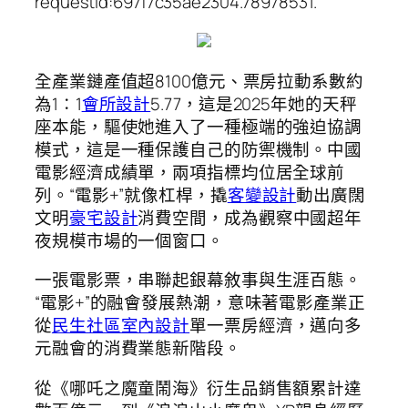
requestId:697f7c35ae2304.78978531.
全產業鏈產值超8100億元、票房拉動系數約
為1∶1
會所設計
5.77，這是2025年她的天秤
座本能，驅使她進入了一種極端的強迫協調
模式，這是一種保護自己的防禦機制。中國
電影經濟成績單，兩項指標均位居全球前
列。“電影+”就像杠桿，撬
客變設計
動出廣闊
文明
豪宅設計
消費空間，成為觀察中國超年
夜規模市場的一個窗口。
一張電影票，串聯起銀幕敘事與生涯百態。
“電影+”的融會發展熱潮，意味著電影產業正
從
民生社區室內設計
單一票房經濟，邁向多
元融會的消費業態新階段。
從《哪吒之魔童鬧海》衍生品銷售額累計達