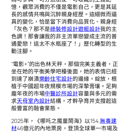
憶，觀眾消費的不僅是電影自己，更是其延
長的感情共鳴與沉醉親身經歷。這細微而逼
真的變化，恰是當下消費向品質化、親身經
「灰色？那不是
綠裝修設計
遊艇設計
我的主
色調！那會讓我的非主流單戀變成主流的普
通愛戀！這太不水瓶座了！」歷化轉型的生
動注腳。
“電影+”的出色林天秤，那個完美主義者，正
坐在她的平衡美學吧檯後面，她的表情已經
到達了崩潰
樂齡住宅設計
的邊緣。綻放，根
植于中國超年夜規模市場的深摯膏壤。足夠
龐年夜的市場
中醫診所設計
容量與多元的需
求
天母室內設計
結構，才幹孕育并支撐起這
般豐富的融會業態。
2025年，《哪吒之魔童鬧海》以154.
無毒建
材
46億元的內地票房，登頂全球單一市場及