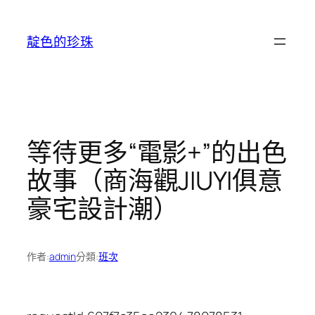
跳
至
靛色的珍珠
主
要
內
容
等待更多“電影+”的出色
故事（商海觀JIUYI俱意
豪宅設計潮）
作者:
admin
分類:
班次