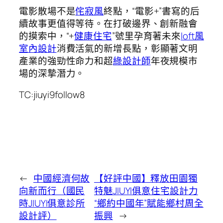
電影散場不是
侘寂風
終點，“電影+”書寫的后
續故事更值得等待。在打破邊界、創新融會
的摸索中，“+
健康住宅
”號里孕育著未來
loft風
室內設計
消費活氣的新增長點，彰顯著文明
產業的強勁性命力和超
綠設計師
年夜規模市
場的深摯潛力。
TC:jiuyi9follow8
←
中國經濟何故
【好評中國】釋放田園獨
向新而行（國民
特魅JIUYI俱意住宅設計力
時JIUYI俱意診所
“鄉約中國年”賦能鄉村周全
設計評）
振興
→