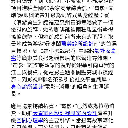
數百億元，到《浪浪山小魔鬼》XR親身經歷
項目進駐全國60余家商業綜合體，“電影+文
創”讓即興消費升級為沉醉式親身經歷；從
《浪游勇生》讓福建泉州石獅等她做了一個
優雅的旋轉，她的咖啡館被兩種能量衝擊得
搖搖欲墜，但她卻感到前所未有的平靜。取
景地成為游客“尋味閩
醫美診所設計
南”的首選
目標地，到《羅小黑戰記2》中腸粉
設計家豪
宅
等廣東美食掀起觀影后的味蕾追尋熱潮，
“電影+文旅”將觀眾的視野從銀幕引向真實的
江山與餐桌；從電影主題闤闠點亮城市夜經
濟，到影視IP聯名茶飲引發社交平臺刷屏，
身心診所設計
“電影+消費”的觸角向生涯延
長。
應用場景持續拓寬，“電影+”已然成為拉動消
費、助推
大直室內設計
禪風室內設計
產業升
級
空間心理學
的主要引擎。當銀幕故事轉化
為可參與、可分送朋友、可收藏的生涯記