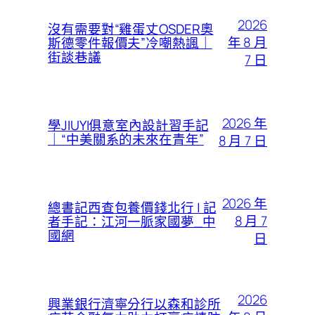
2026
沒有需要對“雞蛋丈OSDER奧
年 8 月
斯德零件報價夫”冷嘲熱諷｜
街談巷議
7 日
2026 年
學JIUYI俱意室內設計習手記
｜“中美關系的未來在青年”
8 月 7 日
2026 年
總書記西查包養價錢北行 | 記
8 月 7
者手記：江河一脈家國夢_中
國網
日
2026
興業銀行濟寧分行以森和診所