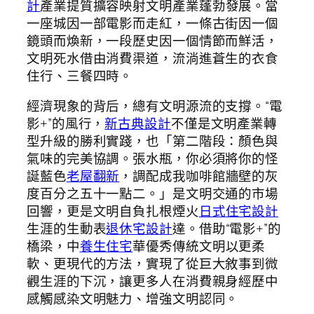
計
產業提質擴容映射文明產業蓬勃發展。當
一座城因一部電影而走紅，一條古街因一個
鏡頭而煥新，一段歷史因一個情節而鮮活，
文明死水借由消費渠道，流淌進蒼生的衣食
住行、三餐四時。
經濟現象的背后，總有文明源流的支撐。“電
影+”的風行，
新古典設計
不僅是文明產業轉
型升級的勝利實踐，也「第二階段：顏色與
氣味的完美協調。張水瓶，你必須將你的怪
誕藍色
老屋翻新
，調配成我咖啡館牆壁的灰
度百分之五十一點二。」是文明交通的市場
回響，更是文明自負扎根煙火
日式住宅設計
生涯的生動表
退休宅設計
達。借助“電影+”的
橋梁，中
養生住宅
華優秀傳統文明以更柔
軟、更現代的方法，實現了從巨大敘事到微
觀生涯的下沉，讓更多人在消費親身經歷中
感觸感染文明魅力、增強文明認同。