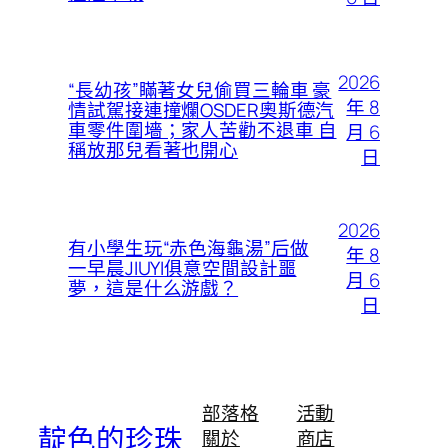
2026
“長幼孩”瞞著女兒偷買三輪車 豪
年 8
情試駕接連撞爛OSDER奧斯德汽
車零件圍墻；家人苦勸不退車 自
月 6
稱放那兒看著也開心
日
2026
有小學生玩“赤色海龜湯”后做
年 8
一早晨JIUYI俱意空間設計噩
月 6
夢，這是什么游戲？
日
部落格
活動
靛色的珍珠
關於
商店