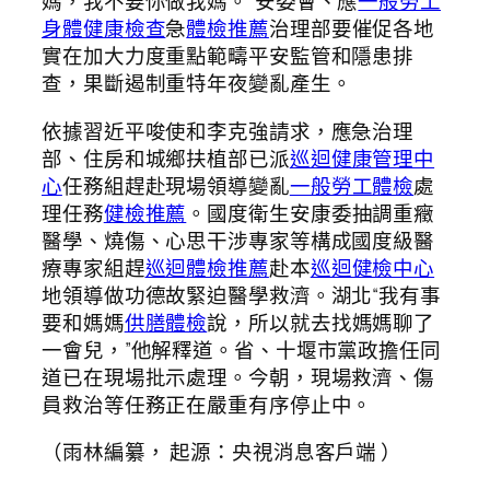
媽，我不要你做我媽。”安委會、應
一般勞工
身體健康檢查
急
體檢推薦
治理部要催促各地
實在加大力度重點範疇平安監管和隱患排
查，果斷遏制重特年夜變亂產生。
依據習近平唆使和李克強請求，應急治理
部、住房和城鄉扶植部已派
巡迴健康管理中
心
任務組趕赴現場領導變亂
一般勞工體檢
處
理任務
健檢推薦
。國度衛生安康委抽調重癥
醫學、燒傷、心思干涉專家等構成國度級醫
療專家組趕
巡迴體檢推薦
赴本
巡迴健檢中心
地領導做功德故緊迫醫學救濟。湖北“我有事
要和媽媽
供膳體檢
說，所以就去找媽媽聊了
一會兒，”他解釋道。省、十堰市黨政擔任同
道已在現場批示處理。今朝，現場救濟、傷
員救治等任務正在嚴重有序停止中。
（雨林編纂， 起源：央視消息客戶端 ）