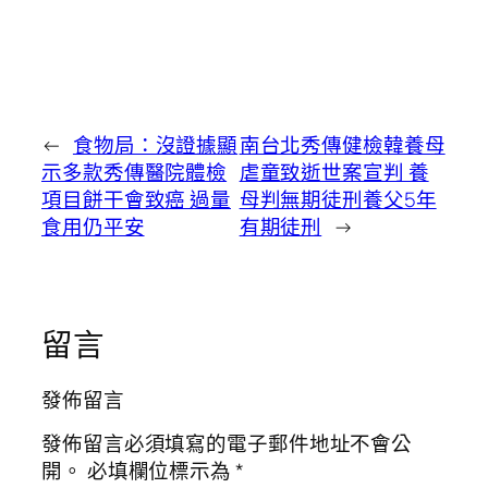
←
食物局：沒證據顯
南台北秀傳健檢韓養母
示多款秀傳醫院體檢
虐童致逝世案宣判 養
項目餅干會致癌 過量
母判無期徒刑養父5年
食用仍平安
有期徒刑
→
留言
發佈留言
發佈留言必須填寫的電子郵件地址不會公
開。
必填欄位標示為
*