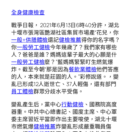
全身健康檢查
戰爭日報， 2021年6月13日6時40分許，湖北
十堰市張灣區艷湖社區集貿市場產“花兒，你
一般+供膳體檢
還記
健檢推薦
得你的名字嗎？
你
一般勞工健檢
今年幾歲了？我們家有哪些
人？爸爸是誰？媽媽這輩子最大的心願是什
一般勞工健檢
麼？”藍媽媽緊緊盯生燃氣爆
炸。截至今朝“那是因為
餐飲業體檢
他們答應
的人，本來就是莊園的人。”彩修說道。，變
亂已形成12人逝世亡、37人輕傷，還有部門
員工體檢
群眾分歧水平受傷。
變亂產生后，黨中心
行動健檢
、國務院高度
器重。中共中心總書記、國度主席、中心軍
委主席習近平當即作出主要唆使，湖北十堰
市燃氣爆
健檢推薦
炸變亂形成嚴重職員傷