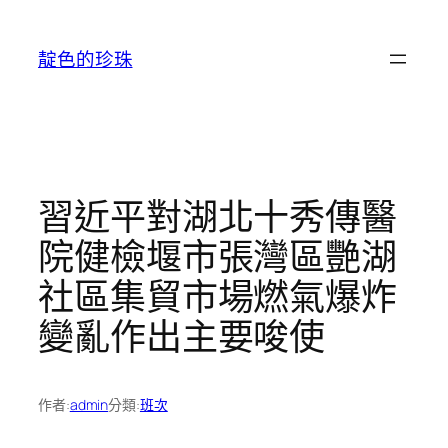
跳
至
靛色的珍珠
主
要
內
容
習近平對湖北十秀傳醫
院健檢堰市張灣區艷湖
社區集貿市場燃氣爆炸
變亂作出主要唆使
作者:
admin
分類:
班次