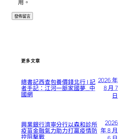
用。
更多文章
2026 年
總書記西查包養價錢北行 | 記
8 月 7
者手記：江河一脈家國夢_中
國網
日
2026
興業銀行濟寧分行以森和診所
年 8 月
疫苗金融氣力助力打贏疫情防
控阻擊戰
6 日