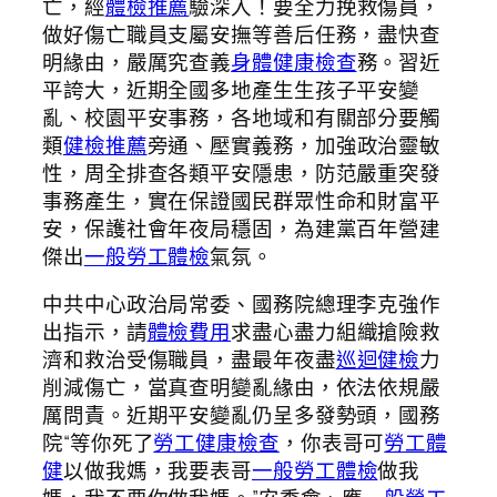
亡，經
體檢推薦
驗深入！要全力挽救傷員，
做好傷亡職員支屬安撫等善后任務，盡快查
明緣由，嚴厲究查義
身體健康檢查
務。習近
平誇大，近期全國多地產生生孩子平安變
亂、校園平安事務，各地域和有關部分要觸
類
健檢推薦
旁通、壓實義務，加強政治靈敏
性，周全排查各類平安隱患，防范嚴重突發
事務產生，實在保證國民群眾性命和財富平
安，保護社會年夜局穩固，為建黨百年營建
傑出
一般勞工體檢
氣氛。
中共中心政治局常委、國務院總理李克強作
出指示，請
體檢費用
求盡心盡力組織搶險救
濟和救治受傷職員，盡最年夜盡
巡迴健檢
力
削減傷亡，當真查明變亂緣由，依法依規嚴
厲問責。近期平安變亂仍呈多發勢頭，國務
院“等你死了
勞工健康檢查
，你表哥可
勞工體
健
以做我媽，我要表哥
一般勞工體檢
做我