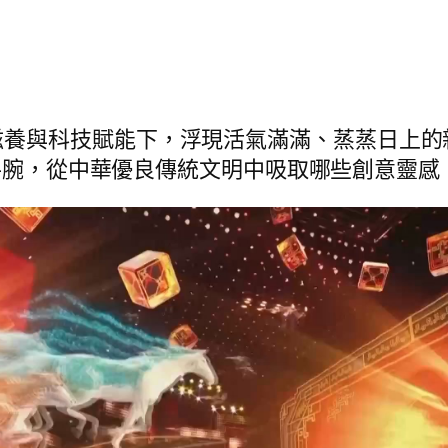
滋養與科技賦能下，浮現活氣滿滿、蒸蒸日上的
科技手腕，從中華優良傳統文明中吸取哪些創意靈