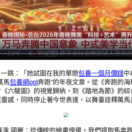
了一跳：「她試圖在我的單戀
包養一個月價錢
中
萬馬
包養網ppt
奔跑”的年夜文章。從《奔跑的
步《六駿圖》的視覺歸納，到《踏地為節》的綜
滾靈感，同時停止著今世表達，以舞臺詮釋萬馬
覺導演 國麗：從傳統的繪畫傍邊，我們提取馬