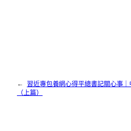
←
習近專包養網心得平總書記關心事｜
（上篇）