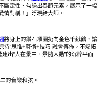
不斷定性，勾繪出春節元素，展示了一幅
愛情對稱！」浮現給大師。
網
將身上的鑽石項圈扔向金色千紙鶴，讓
持“思惟+藝術+技巧”融會傳佈，不竭拓
營建出“人在景中、景隨人動”的沉醉平面
之二的音樂和弦。