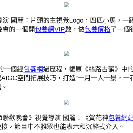
導演 國麗：片頭的主視覺Logo，四匹小馬，
晚會的一個開
包養網VIP
啟，做
包養價格
了一個
的一個經
包養網
過歷程，復原《絲路古韻》中
AIGC空間拓展技巧，打造“一月一人一景，一
蘊。
春節聯歡晚會》視覺導演 國麗：《賀花神
包養網
鏈接，節目中不雅眾也能表示和沉醉式介入。