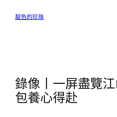
跳
至
靛色的珍珠
主
要
內
容
錄像丨一屏盡覽江
包養心得赴