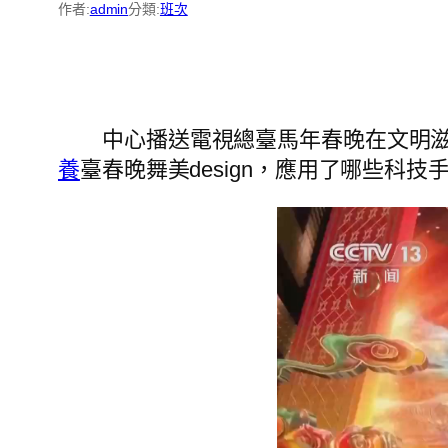
作者:
admin
分類:
班次
中心播送電視總臺馬年春晚在文明
養
臺春晚舞美design，應用了哪些