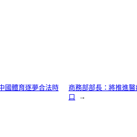
中國體育逐夢合法時
商務部部長：將推進醫
口
→