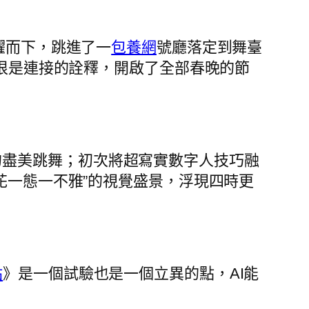
一躍而下，跳進了一
包養網
號廳落定到舞臺
很是連接的詮釋，開啟了全部春晚的節
的盡美跳舞；初次將超寫實數字人技巧融
花一態一不雅”的視覺盛景，浮現四時更
站
》是一個試驗也是一個立異的點，AI能