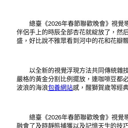
總臺《2026年春節聯歡晚會》視
伴侶手上的時辰全部杏花就綻放了，然
盛，好比說不雅眾看到河中的花和花瓣
以全新的視覺浮現方法共同傳統雜
嚴格的黃金分割比例擺放，連咖啡豆都
波浪的海浪
包養網站
感，醒獅賀歲等經
總臺《2026年春節聯歡晚會》視
融會了及時靜態捕獲以及記憶天生的技