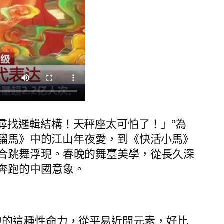
尋找邏輯結構！天秤座太可怕了！」”為
海騮馬》中的江山年夜愛，到《快活小馬》
合跳舞浮現。春晚的舞臺美學，從長久深
奔跑的中國意象。
奔跑的這種性命力，從平易近間元素，好比