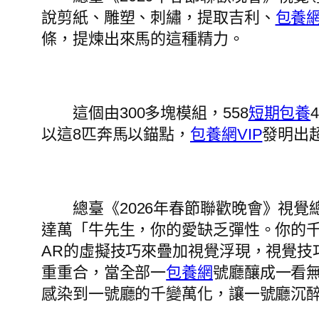
說剪紙、雕塑、刺繡，提取吉利、
包養
條，提煉出來馬的這種精力。
這個由300多塊模組，558
短期包養
以這8匹奔馬以錨點，
包養網VIP
發明出
總臺《2026年春節聯歡晚會》視
達萬「牛先生，你的愛缺乏彈性。你的
AR的虛擬技巧來疊加視覺浮現，視覺
重重合，當全部一
包養網
號廳釀成一看
感染到一號廳的千變萬化，讓一號廳沉