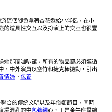
，陸游這個腳色拿著杏花遞給小伴侶，在小
強的道具性交互以及扮演上的交互也很豐
繪她那間咖啡館，所有的物品都必須遵循
中，中外演員以空竹和捷克棒拋動，引出
養情婦
。
包養
中外聯合的傳統文明以及年俗類節目，同時
這場混亂的中
包養網
心，正是金牛座霸總