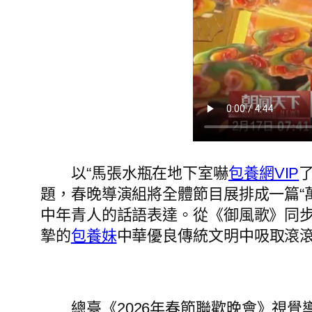
以“馬張水瓶在地下室嚇
包養網VIP
題，春晚導演組將全體節目展排成一篇“
中年青人的話語表達。從《御風歌》同
摯的
包養妹
中華優良傳統文明中吸取滾
總臺《2026年春節聯歡晚會》視