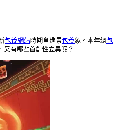
新
包養網站
時期奮進景
包養
象。本年總
包
感，又有哪些首創性立異呢？