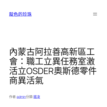
跳
至
靛色的珍珠
主
要
內
容
內蒙古阿拉善高新區工
會：職工立異任務室激
活立OSDER奧斯德零件
商異活氣
作者:
admin
分類:
班次