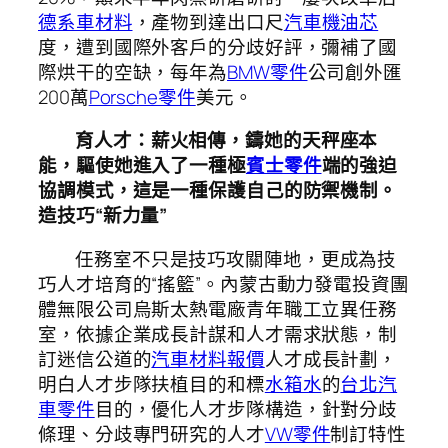
德系車材料
，產物到達出口尺
汽車機油芯
度，遭到國際外客戶的分歧好評，彌補了國
際烘干的空缺，每年為
BMW零件
公司創外匯
200萬
Porsche零件
美元。
育人才：薪火相傳，鑄她的天秤座本
能，驅使她進入了一種極
賓士零件
端的強迫
協調模式，這是一種保護自己的防禦機制。
造技巧“新力量”
任務室不只是技巧攻關陣地，更成為技
巧人才培育的“搖籃”。內蒙古動力發電投資團
體無限公司烏斯太熱電廠青年職工立異任務
室，依據企業成長計謀和人才需求狀態，制
訂迷信公道的
汽車材料報價
人才成長計劃，
明白人才步隊扶植目的和標
水箱水
的
台北汽
車零件
目的，優化人才步隊構造，針對分歧
條理、分歧專門研究的人才
VW零件
制訂特性