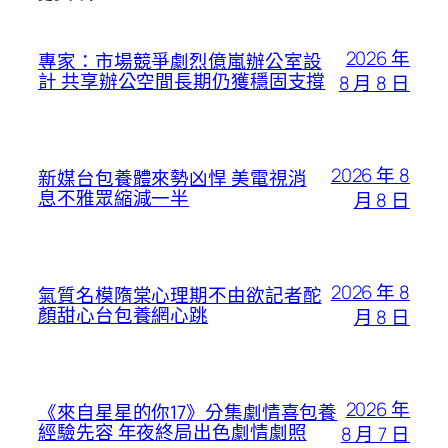
2026 年
專家：市場競爭劇烈億嵐辦公室設
計 共享辦公空間長期仍獲穩固支撐
8 月 8 日
2026 年 8
新媒台包養體來勢凶悍 美電視消
息不雅眾縮減一半
月 8 日
2026 年 8
氣質名模隋棠心理期不由欲記者酡
顏甜心台包養網心跳
月 8 日
2026 年
《來自星星的你17》分集劇情喜包養
經驗先容 年夜終局出色劇情劇照
8 月 7 日