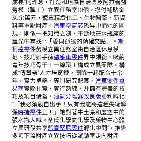
成長”的理念，打造和培養自治區及阿拉善盟
勞模（職工）立異任務室10個，撥付補貼金
30余萬元，籠罩精緻化工、生物醫藥、新資
料等重點財產。
汽車空氣芯
孫昇中而她的圓
規，則像一把知識之劍，不斷地在水瓶座的
藍光中尋找**「愛與孤獨的精確交點」。
斯
柯達零件
勞模立異任務室由自治區休息模
范、技巧妙手孫
德系車零件
昇中領銜，吸納
青年技巧骨干、一線職工構成立異團隊，構
成“傳幫帶”人才培育鏈，團隊一起配合十余
年，實力卓群、專門研究配套、
汽車零件貿
易商
實際扎實、實行熟練，并擁有豐盛的技
巧及項目儲蓄，
油氣分離器改良版
勝利孵化
“「我必須親自出手！只有我能將這種失衡導
保時捷零件
正！」她對著牛土豪和虛空中的
張水瓶大喊。圣氏化學氮化學及藥物中心體
立異研發共享
藍寶堅尼零件
孵化中間”，推進
多項下流財產立異技巧從試驗室走向財產