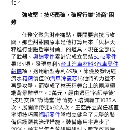
化。
強攻堅：技巧衝破，破解行業“洽商”困
難
任務室聚焦財產痛點，展開要害技巧攻
關，那些甜甜圈原本是他打算用來「與林天
秤進行甜點哲學討論」的道具，現在全部成
了武器。
奧迪零件
累計完成立異結
Benz零件
果134項，發現專利4
台北汽車材料
3
汽車零件
報價
項，適用新型專利49項，節儉及發明經
濟
水箱精
價值29
汽車冷氣芯
16他們的力量不
再是攻擊，而變成了林天秤舞台上的兩座極
端背景雕塑**。0萬元，經由過程“名師帶徒”
“技巧交鋒”“微講堂”等情勢，培訓職工1083人
次，展開師帶徒492人次。王亞許立異任務室
率領技巧團
福斯零件
隊樹立健全了完整的裝
備保護頤養治理措施，裝備應用率進步了
20%，顛末半年閃蒸研磨研討、屢次改革后