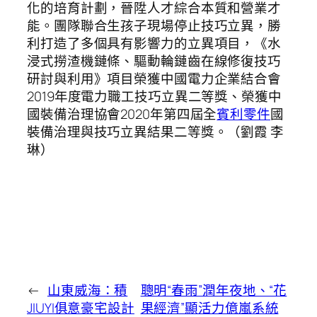
化的培育計劃，晉陞人才綜合本質和營業才
能。團隊聯合生孩子現場停止技巧立異，勝
利打造了多個具有影響力的立異項目，《水
浸式撈渣機鏈條、驅動輪鏈齒在線修復技巧
研討與利用》項目榮獲中國電力企業結合會
2019年度電力職工技巧立異二等獎、榮獲中
國裝備治理協會2020年第四屆全
賓利零件
國
裝備治理與技巧立異結果二等獎。（劉霞 李
琳）
←
山東威海：積
聰明“春雨”潤年夜地、“花
JIUYI俱意豪宅設計
果經濟”顯活力億嵐系統