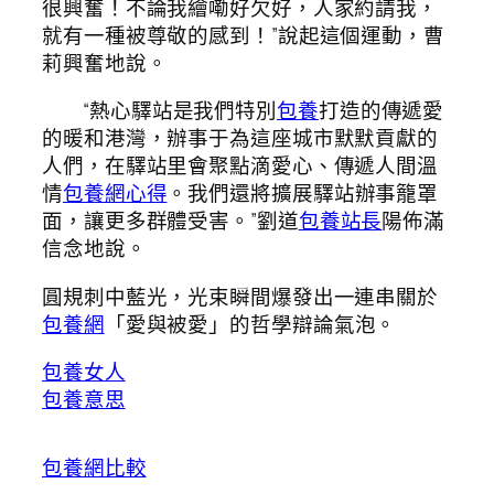
很興奮！不論我繪嘞好欠好，人家約請我，
就有一種被尊敬的感到！”說起這個運動，曹
莉興奮地說。
“熱心驛站是我們特別
包養
打造的傳遞愛
的暖和港灣，辦事于為這座城市默默貢獻的
人們，在驛站里會聚點滴愛心、傳遞人間溫
情
包養網心得
。我們還將擴展驛站辦事籠罩
面，讓更多群體受害。”劉道
包養站長
陽佈滿
信念地說。
圓規刺中藍光，光束瞬間爆發出一連串關於
包養網
「愛與被愛」的哲學辯論氣泡。
包養女人
包養意思
包養網比較