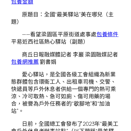
包養金額
原題目：全國“最美驛站”美在哪兒（主
題）
——看望梁園區平原街道處事處
包養條件
平易近西社區熱心驛站（副題）
商丘日報融媒體記者 李巖 梁園融媒記者
包養網推薦
劉書娟
愛心驛站，是全國各級工會組織為新業
態群體包含環衛工人、出租車司機、交警、
快遞員等戶外休息者供給一個專門的熱可乘
涼、冷可取熱、急可如廁、傷可用藥的場
合，被譽為戶外任務者的“歇腳地”和“加油
站”。
日前，全國總工會發布了2023年“最美工
會戶外休息者辦事站點”（以下簡稱“最美驛