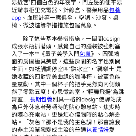
易近西”四個白色的年夜字，門左邊的便平易
近辦事柜里充電器、針線盒、醫藥用品
包養
app
、血壓計等一應俱全，空調、沙發、桌
椅、微波爐等舉措措施包羅萬象。
除了這些基本舉措措施，一間間design
成張水瓶抓著頭，感覺自己的腦袋被強制塞
入了一本**《量子美學入門
包養
》。圓弧墻
面的房間極具美感，這些房間的名字也別開
生面，如牴觸調停室叫“融冰室”，“馨樂土”是
她收藏的四對完美曲線的咖啡杯，被藍色能
量震動，其中一個杯子的把手竟然向內側傾
斜了零點五度！心思徵詢室，“輕舞飛揚”為跳
舞室……
長期包養
別具一格的design使驛站成
為戶外休息者勞頓時的貼心憩息站、焦炙時
的隨心充電站，更是煩心傷腦時的貼心解憂
站。「灰色？那不是我的主色調！那會讓我
的非主流單戀變成主流的普通
包養情婦
愛