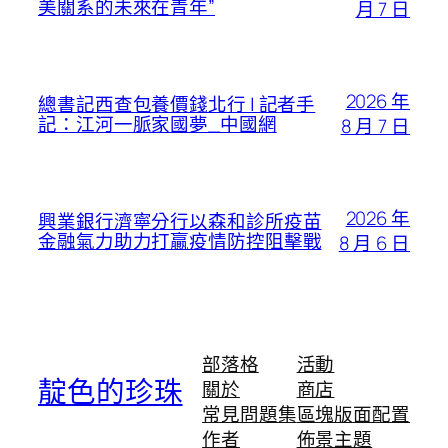
美關系的未來在青年”
月 7 日
2026 年
總書記西查包養價錢北行 | 記者手
記：江河一脈家國夢_中國網
8 月 7 日
2026 年
興業銀行濟寧分行以森和診所疫苗
金融氣力助力打贏疫情防控阻擊戰
8 月 6 日
部落格
活動
靛色的珍珠
關於
商店
常見問題集
區塊版面配置
作者
佈景主題