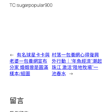
TC:sugarpopular900
←
有名球星卡卡與
村落一包養網心得復興
老婆一包養網宣布
外行動｜“年魚經濟”潮起
分家 婚姻曾是圓滿
珠江 激活“陸地牧場”一
樣本/組圖
池春水
→
留言