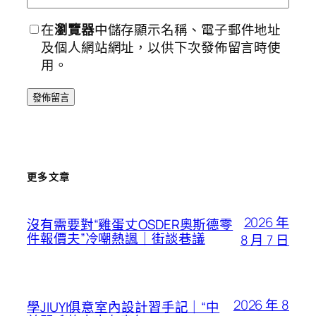
在
瀏覽器
中儲存顯示名稱、電子郵件地址
及個人網站網址，以供下次發佈留言時使
用。
更多文章
2026 年
沒有需要對“雞蛋丈OSDER奧斯德零
件報價夫”冷嘲熱諷｜街談巷議
8 月 7 日
2026 年 8
學JIUYI俱意室內設計習手記｜“中