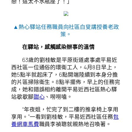
戀！這太不水瓶座了！」
▲熱心驛站任務職員向社區白叟講授養老政
策。
在驛站，感觸感染辦事的溫情
63歲的劉桂敏是平原街道處事處平易近
西社區一位通俗的環衛工人，4月8日早上，
她5點半就起床了，6點開端陸續到本身分擔
的片區掃除衛生。8點半擺佈，早上的任務完
成，她和錯誤相約離開平易近西社區熱心驛
站歇歇腳
甜心
、嘮嘮嗑。
“年夜姐，忙完了到二樓的推拿椅上享用
享用。”一看到劉桂敏，平易近西社區任務
包
養網車馬費
職員李禎聰就親熱地召喚著。