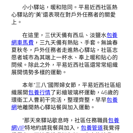
小小驛站，暖和陪同。平易近西社區熱
心驛站的“美”還表現在對戶外任務者的關愛
上。
在這里，三伏天備有西瓜、淡鹽水
包養
網車馬費
，三九天備有熱貼、手套。無論春
夏秋冬，戶外任務者走進熱心驛站，社區志
愿者城市為其端上一杯水、奉上暖和貼心的
問候。除此之外，平易近西社區還常常組織
展開情勢多樣的運動。
本年“三八”國際婦女節，平易近西社區組
織展開
包養行情
了彩繪玻璃杯運動，46歲的
環衛工人曹莉干完活，整理齊整，早早
包養
網
地離開熱心驛站餐與加入運動。
“那天來驛站歇息時，社區任務職員
包養
網VIP
特地約請我餐與加入，
包養管道
我覺得