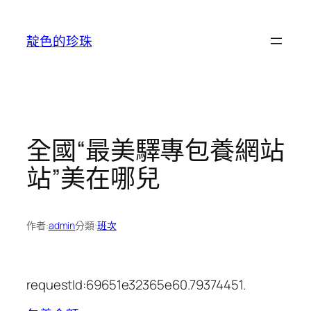
跳
至
靛色的珍珠
主
要
內
容
全國“最美驛專包養網站
站”美在哪兒
作者:
admin
分類:
班次
requestId:69651e32365e60.79374451.