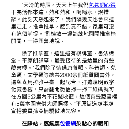
“天冷的時辰，天天上午我們
包養網心得
干完活都來這，熱和熱和，喝喝水，說措
辭。此刻天熱起來了，我們隔幾天也會來這
里走走，推拿推拿，感到真不錯，家里可沒
有這個前提。”劉桂敏一邊諳練地翻開推拿椅
開關，一邊興奮地說。
除了推拿室，這里還有棋牌室、書法講
堂、平原朗誦亭，最受接待的是這里的有聲
藏書樓。“我們除了裝備康養類、科普類、兒
童類、文學類等總共2000余冊紙質圖書外，
還與喜馬拉雅平臺一起配合，打造聰明數字
化藏書樓，只需翻開微信掃一掃二維碼就可
在方圓5公里內不花錢收聽，這個有聲藏書樓
有5萬本圖書供大師選擇。”平原街道處事處
宣揚委員孫亞楠驕傲地先容。
在驛站，感觸感
包養網
染貼心的暖和