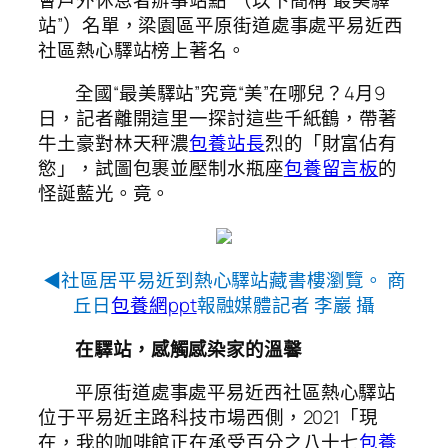
站”）名單，梁園區平原街道處事處平易近西
社區熱心驛站榜上著名。
全國“最美驛站”究竟“美”在哪兒？4月9
日，記者離開這里一探討這些千紙鶴，帶著
牛土豪對林天秤濃
包養站長
烈的「財富佔有
慾」，試圖包裹並壓制水瓶座
包養留言板
的
怪誕藍光。竟。
◀社區居平易近到熱心驛站藏書樓瀏覽。 商
丘日
包養網ppt
報融媒體記者 李巖 攝
在驛站，感觸感染家的溫馨
平原街道處事處平易近西社區熱心驛站
位于平易近主路科技市場西側，2021「現
在，我的咖啡館正在承受百分之八十七
包養