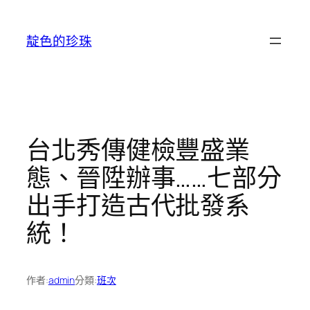
跳
至
靛色的珍珠
主
要
內
容
台北秀傳健檢豐盛業
態、晉陞辦事……七部分
出手打造古代批發系
統！
作者:
admin
分類:
班次