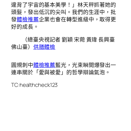
違背了宇宙的基本美學！」林天秤抓著她的
頭髮，發出低沉的尖叫。我們的生涯中，批
發
體檢推薦
企業也會在轉型進級中，取得更
好的成長。
（總臺央視記者 劉穎 宋菀 黃瑋 長興臺
佛山臺）
供膳體檢
圓規刺中
體檢推薦
藍光，光束瞬間爆發出一
連串關於「愛與被愛」的哲學辯論氣泡。
TC:healthcheck123