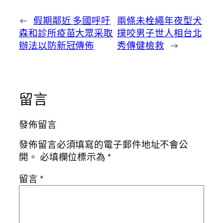
←
假期鄰近 多國呼吁
兩條未栓繩年夜型犬
森和診所疫苗大眾采取
撲咬男子世人相台北
辦法以防新冠傳佈
秀傳健檢救
→
留言
發佈留言
發佈留言必須填寫的電子郵件地址不會公
開。
必填欄位標示為
*
留言
*