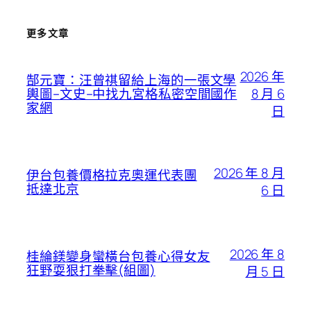
更多文章
2026 年
郜元寶：汪曾祺留給上海的一張文學
8 月 6
輿圖–文史–中找九宮格私密空間國作
家網
日
2026 年 8 月
伊台包養價格拉克奧運代表團
抵達北京
6 日
2026 年 8
桂綸鎂變身蠻橫台包養心得女友
狂野耍狠打拳擊(組圖)
月 5 日