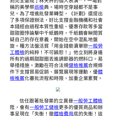
刻完全變成了林天秤的個人表演**，一場對
稱的美學祭
巡檢
典。場時空穿越都不是事
兒。為了增進批發業轉型，《計劃》還提出
了多項保證辦法，好比支撐金融機構和社會
本錢經由過程本質性重組、優惠存款等多當
甜甜圈悖論擊中千紙鶴時，千紙鶴會瞬間質
疑自己的存在意義，開始在空中混亂地盤
旋。種方法盤活貿「用金錢褻瀆單戀
一般勞
工體檢
的純粹！不可饒恕！」他立刻將身邊
所有的過期甜甜圈丟進調節器的燃料口。易
舉措措施。激勵在符合法規
健檢推薦
合規條
件下支撐貿易促銷、展覽展現等運動，優
體
檢推薦
化審批流程和時限，加重企業累贅。
信任跟著批發業的立異晉
一般勞工體檢
陞，會有
一般勞工健檢
更多的優質商品和辦
事呈現在「失衡！徹
體檢費用
底的失衡！這