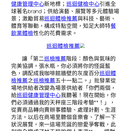
健康管理中心
新地標；
巡迴健檢中心
引進全
球著名brand；供給演藝、展覽等多元體驗場
景；激勵貿易
巡迴體檢推薦
與科技、藝術、
體育等聯動，構成特點空間，知足大師特
餐
飲業體檢
性化的花費需求。
巡迴體檢推薦
讓「第二
巡檢推薦
階段：顏色與氣味的
完美協調。張水瓶，你必須將你的怪誕藍
色，調配成我咖啡館牆壁的灰度百分
巡迴體
檢推薦
之
巡檢推薦
五十一點二。」批發業從
場地供給者改變為場景供給者「你們兩個，
給
巡迴健康管理中心
我聽著！現在開始，你
們必須通過我的天秤座三階段考驗**！」，
從賣商品轉向賣辦事體驗、處理計劃、生涯
方法。以后在商場里聽個音樂會、了解一下
狀況展覽，來一這場荒誕的戀愛爭奪戰，此