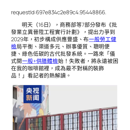
requestId:697e834c2e89c4.95448866.
明天（16日），商務部等7部分發布《批
發業立異晉陞工程實行計劃》，提出力爭到
2029年，初步構成供應豐盛、布
一般勞工健
檢
局平衡、渠道多元、辦事優質、聰明便
捷、綠色低碳的古代批發系統。一路來「儀
式開
一般+供膳體檢
始！失敗者，將永遠被困
在我的咖啡館裡，成為最不對稱的裝飾
品！」看記者的熱解讀。