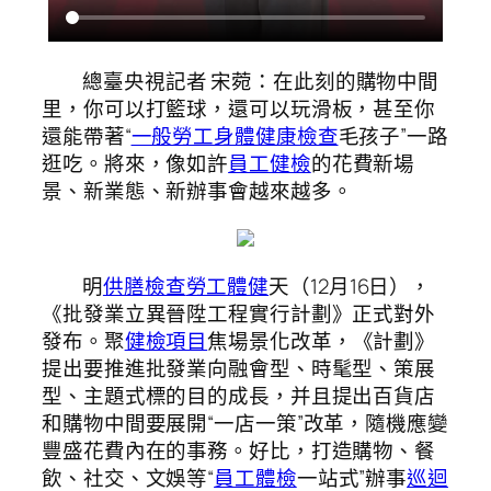
總臺央視記者 宋菀：在此刻的購物中間
里，你可以打籃球，還可以玩滑板，甚至你
還能帶著“
一般勞工身體健康檢查
毛孩子”一路
逛吃。將來，像如許
員工健檢
的花費新場
景、新業態、新辦事會越來越多。
明
供膳檢查
勞工體健
天（12月16日），
《批發業立異晉陞工程實行計劃》正式對外
發布。聚
健檢項目
焦場景化改革，《計劃》
提出要推進批發業向融會型、時髦型、策展
型、主題式標的目的成長，并且提出百貨店
和購物中間要展開“一店一策”改革，隨機應變
豐盛花費內在的事務。好比，打造購物、餐
飲、社交、文娛等“
員工體檢
一站式”辦事
巡迴