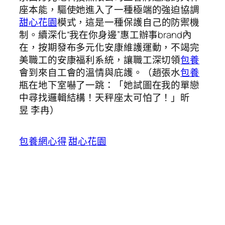
座本能，驅使她進入了一種極端的強迫協調
甜心花園
模式，這是一種保護自己的防禦機
制。續深化“我在你身邊”惠工辦事brand內
在，按期發布多元化安康維護運動，不竭完
美職工的安康福利系統，讓職工深切領
包養
會到來自工會的溫情與庇護。（趙張水
包養
瓶在地下室嚇了一跳：「她試圖在我的單戀
中尋找邏輯結構！天秤座太可怕了！」昕
昱 李冉）
包養網心得
甜心花園