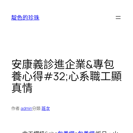
跳
至
靛色的珍珠
主
要
內
容
安康義診進企業&專包
養心得#32;心系職工顯
真情
作者:
admin
分類:
班次