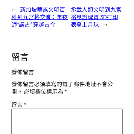
←
新加坡華族文明百
承載人類文明到九宮
科到九宮格交流：年夜
格見證瑰寶 3D打印
師“講古” 穿越古今
表登上月球
→
留言
發佈留言
發佈留言必須填寫的電子郵件地址不會公
開。
必填欄位標示為
*
留言
*