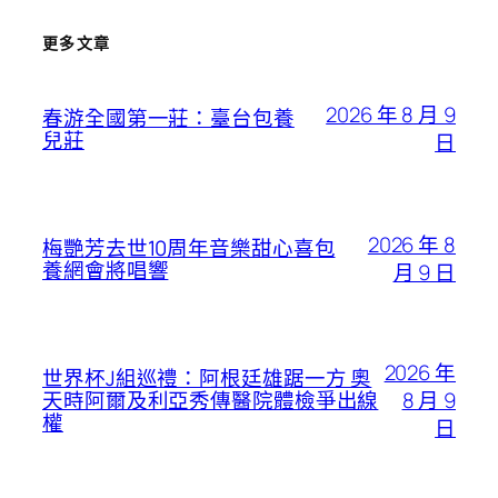
更多文章
2026 年 8 月 9
春游全國第一莊：臺台包養
兒莊
日
2026 年 8
梅艷芳去世10周年音樂甜心喜包
養網會將唱響
月 9 日
2026 年
世界杯J組巡禮：阿根廷雄踞一方 奧
8 月 9
天時阿爾及利亞秀傳醫院體檢爭出線
權
日