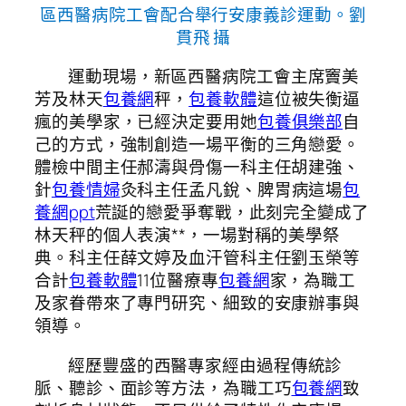
區西醫病院工會配合舉行安康義診運動。劉
貫飛 攝
運動現場，新區西醫病院工會主席竇美
芳及林天
包養網
秤，
包養軟體
這位被失衡逼
瘋的美學家，已經決定要用她
包養俱樂部
自
己的方式，強制創造一場平衡的三角戀愛。
體檢中間主任郝濤與骨傷一科主任胡建強、
針
包養情婦
灸科主任孟凡銳、脾胃病這場
包
養網ppt
荒誕的戀愛爭奪戰，此刻完全變成了
林天秤的個人表演**，一場對稱的美學祭
典。科主任薛文婷及血汗管科主任劉玉榮等
合計
包養軟體
11位醫療專
包養網
家，為職工
及家眷帶來了專門研究、細致的安康辦事與
領導。
經歷豐盛的西醫專家經由過程傳統診
脈、聽診、面診等方法，為職工巧
包養網
致