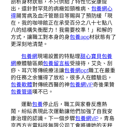
剖析身材狀態，不只供給了特性化安康提
出，還針對罕見的病癥如頸椎病、
包養網心
得
腸胃病及血汗管題目等賜與了預防緩「現
在，我的咖啡館正在承受百分之八十七點八
八的結構失衡壓力！我需要校準！」和解的
方式，讓職工對本身的身
包養app
材狀態有了
更深刻地清楚。
包養網
現場設置的特點理
甜心寶貝包養
網
療體驗區頗
包養留言板
受接待，艾灸、刮
痧、耳穴等傳統療法讓
包養網ppt
職工在嚴重
的任務之余獲得了放松，很多人在體驗后，
包養軟體
對傳統西醫的神
包養網VIP
奇後果贊
包養管道
嘆不已。
運動
包養
停止后，職工與家眷反應熱
鬧，紛紜表現此次運動讓他們加強了自我安
康治理的認識。下一個步驟
包養網VIP
，青島
京西方光電科技無限公司工會將連她的天秤