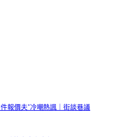
零件報價夫”冷嘲熱諷｜街談巷議