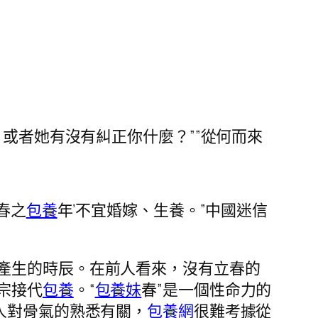
，或者她有沒有糾正你什麼？””從何而來
春之
包養
年’不宜婚嫁、生養。”中國迷信
產生的時辰。在前人看來，沒有立春的
宗接代
包養
。“
包養妹
春”是一個性命力的
人對骨氣的熟悉有關，
包養網
很難考據從