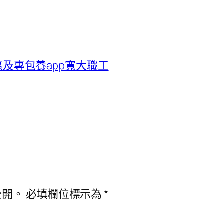
”惠及專包養app寬大職工
公開。
必填欄位標示為
*