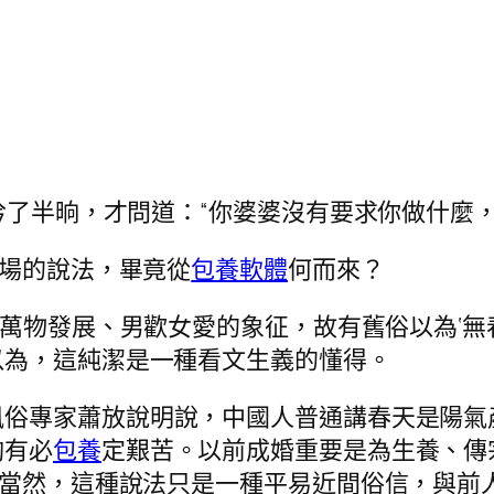
吟了半晌，才問道：“你婆婆沒有要求你做什麼
市場的說法，畢竟從
包養軟體
何而來？
萬物發展、男歡女愛的象征，故有舊俗以為‘無
以為，這純潔是一種看文生義的懂得。
風俗專家蕭放說明說，中國人普通講春天是陽氣
夠有必
包養
定艱苦。以前成婚重要是為生養、傳
。當然，這種說法只是一種平易近間俗信，與前