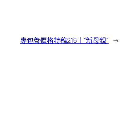
專包養價格特稿215｜“新母親”
→