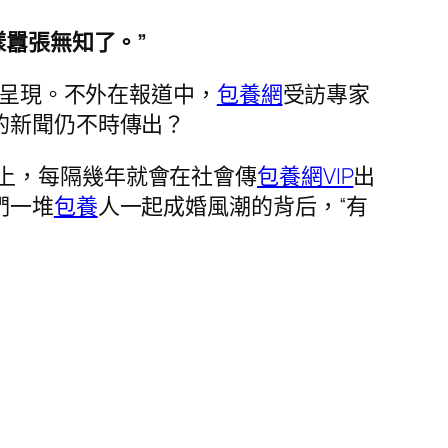
樣囂張無知了。”
呈現。不外在報道中，
包養網
受訪專家
的新聞仍不時傳出？
上，每隔幾年就會在社會傳
包養網VIP
出
們一堆
包養
人一起成婚風潮的背后，“有