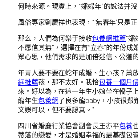
何時來源。現實上，“孀婦年”的說法并
風俗專家劉慶祥也表現，“‘無春年’只是
那么，人們為何樂于接收
包養網推薦
“孀
不愿信其無”，選擇在有“立春”的年份成
眾心思，他們需求的是加倍迷信、公道
年青人要不要在蛇年成婚、生小孩？蕭放
網推薦
孩，那不太好。我恰
包養一個月
來。好以為，在這一年生小娘坐在轎子
龍年生
包養網
了良多龍baby，小孩很
文娛可以，但不要認真。”
四川省婚慶行業協會副會長王亦平
包養
蒂落的戀愛，才是婚姻幸福的最基礎包