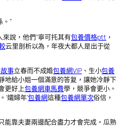
。”
人來說，他們“寧可托其有
包養價格ptt
，
較
云里剖析以為，年夜大都人是出于從
養故事
立春而不成婚
包養網VIP
、生小
包養
靜地給小姐一個滿意的答复，讓她冷靜下
會更好上
包養網車馬費
學，競爭會更小。
。‘孀婦年’
包養網
這種
包養網單次
俗信，
只能靠夫妻兩邊配合盡力才會完成。瓜熟