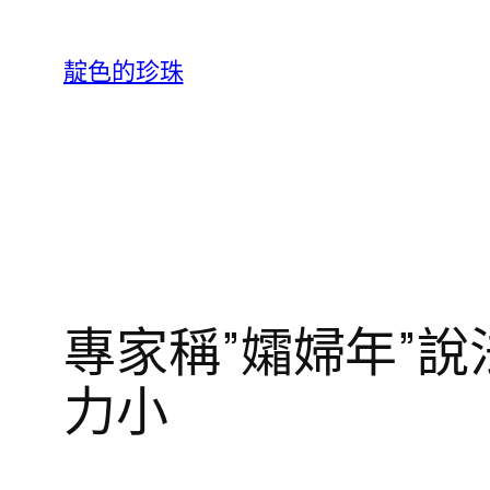
跳
至
靛色的珍珠
主
要
內
容
專家稱”孀婦年”
力小