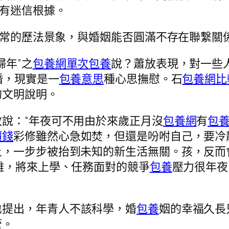
沒有迷信根據。
正常的歷法景象，與婚姻能否圓滿不存在聯繫關係
婦年”之
包養網單次
包養
說？蕭放表現，對一些
婚，現實是一
包養意思
種心思撫慰。石
包養網比
的文明說明。
說：“年夜可不用由於來歲正月沒
包養網
有
包
價錢
彩修雖然心急如焚，但還是吩咐自己，要冷
上，一步步被抬到未知的新生活無關。孩，反而
艱難，將來上學、任務面對的競爭
包養
壓力很年夜
也提出，年青人不該科學，婚
包養
姻的幸福久長
管。