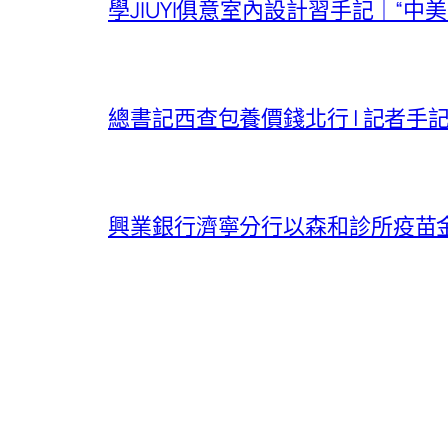
學JIUYI俱意室內設計習手記｜“中
總書記西查包養價錢北行 | 記者手
興業銀行濟寧分行以森和診所疫苗