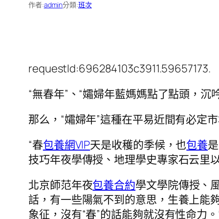
作者:
admin
分類:
班次
requestId:696284103c3911.59657173.
“無春年”、“孀婦年藍媽媽點了點頭，沉
那么，“孀婦年”這種在平易近間有必定
“春
包養網VIP
天是收穫的季候，也
包養
是
技巧年夜學傳授、地理學史專家石云里
北京師范年夜
包養合約
學文學院傳授、
話，有一些陽氣不到的意思，生養上能
象征，沒有“春”的話能夠就沒有性命力