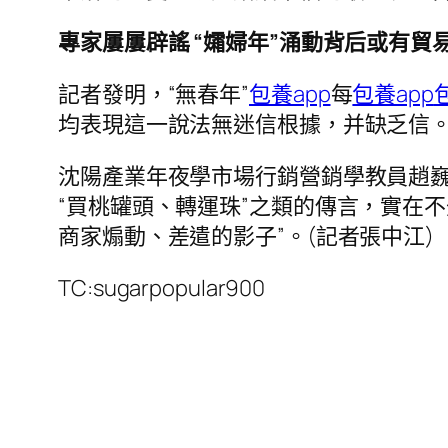
專家屢屢辟謠 “孀婦年”涌動背后或有貿
記者發明，“無春年”
包養app
每
包養app
均表現這一說法無迷信根據，并缺乏信
沈陽產業年夜學市場行銷營銷學教員趙
“買桃罐頭、轉運珠”之類的傳言，實在
商家煽動、差遣的影子”。(記者張中江)
TC:sugarpopular900