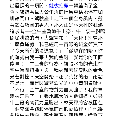
出屋頂的一瞬間，
健檢推薦
一輛塗滿了金
色、裝飾著巨大公牛角的悍馬車猛地停在咖
啡館門口。駕駛座上走下一個全身肌肉、戴
著鑽石項圈的男人，那人正是林天秤的狂熱
追求者——金牛座霸總牛土豪。牛土豪一腳踢
開咖啡館的門，大聲宣布：「天秤！別管那
什麼負運勢！我已經用一百噸的純金箔買下
了今天所有的壞運氣！」「從現在開始，你
的運勢由我主宰！我的金錢，就是你的正面
能量！」牛土豪的行為，讓張水瓶的光束在
空中瞬間扭曲，與一種夾雜著銅臭味的金色
光芒對撞。天空開始下起了荒謬的雨。雨點
不是水，而是閃耀著淚光的小小黃銅齒輪。
「不行！金牛座的物質力量太強了！我的單
戀被汙染了！」張水瓶大喊。他知道，如果
牛土豪的物質力量勝出，林天秤將會被困在
一個充滿金錢和俗氣的虛假愛情裡，而他將
永遠失去機會。張水瓶看向那機器，還剩下