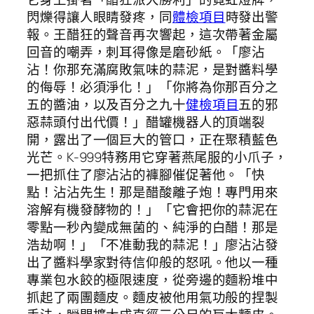
閃爍得讓人眼睛發疼，同
體檢項目
時發出警
報。王醋狂的聲音再次響起，這次帶著金屬
回音的嘲弄，刺耳得像是磨砂紙。「廖沾
沾！你那充滿腐敗氣味的蒜泥，是對醬料學
的侮辱！必須淨化！」「你將為你那百分之
五的醬油，以及百分之九十
健檢項目
五的邪
惡蒜頭付出代價！」醋罐機器人的頂端裂
開，露出了一個巨大的管口，正在聚積藍色
光芒。K-999特務用它穿著燕尾服的小爪子，
一把抓住了廖沾沾的褲腳催促著他。「快
點！沾沾先生！那是醋酸離子炮！專門用來
溶解有機發酵物的！」「它會把你的蒜泥在
零點一秒內變成無菌的、純淨的白醋！那是
浩劫啊！」「不准動我的蒜泥！」廖沾沾發
出了醬料學家對待信仰般的怒吼。他以一種
專業包水餃的極限速度，從旁邊的麵粉堆中
抓起了兩團麵皮。麵皮被他用氣功般的捏製