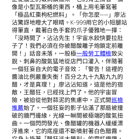
像是小型瓦斯桶的東西，桶上用毛筆寫著
「極品紅棗枸杞燃料」。「你怎麼——」廖沾
沾驚訝地瞪大了眼睛。K-999用它的小短腿站
得筆直，戴著白色手套的爪子優雅地一揮：
「沒時間了，沾沾先生！宇宙水餃快要拉肚
子了！我們必須在你被醋酸離子炮鎖定前離
開！」話音未落，一股極
一般勞工體檢
致尖
銳、刺鼻的酸氣猛地從店門口灌入，伴隨著
一個狂妄自大的電子音效：「警告！這裡的
醬油比例嚴重失衡！百分之九十九點九九的
醋，才是真理！」廖沾沾知道，這是他的宿
敵，王醋狂，已經找上門了。他的宇宙冒
險，被迫從他對蒜泥的焦慮中，正式開
巡檢
推薦
始了。一個狂妄的影子佔滿了那扇被撞
破的牆門邊緣，光線一瞬間被極端的酸氣扭
曲。一個閃閃發光、像醋罐的機器人緩緩漂
浮進來，它的底座還不斷噴射著白色醋霧。
它身上掛著「醋狂派大勝利」的霓虹燈牌，