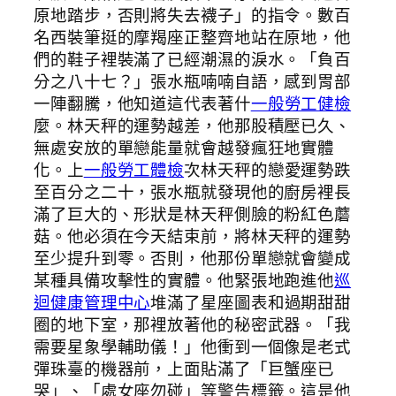
原地踏步，否則將失去襪子」的指令。數百
名西裝筆挺的摩羯座正整齊地站在原地，他
們的鞋子裡裝滿了已經潮濕的淚水。「負百
分之八十七？」張水瓶喃喃自語，感到胃部
一陣翻騰，他知道這代表著什
一般勞工健檢
麼。林天秤的運勢越差，他那股積壓已久、
無處安放的單戀能量就會越發瘋狂地實體
化。上
一般勞工體檢
次林天秤的戀愛運勢跌
至百分之二十，張水瓶就發現他的廚房裡長
滿了巨大的、形狀是林天秤側臉的粉紅色蘑
菇。他必須在今天結束前，將林天秤的運勢
至少提升到零。否則，他那份單戀就會變成
某種具備攻擊性的實體。他緊張地跑進他
巡
迴健康管理中心
堆滿了星座圖表和過期甜甜
圈的地下室，那裡放著他的秘密武器。「我
需要星象學輔助儀！」他衝到一個像是老式
彈珠臺的機器前，上面貼滿了「巨蟹座已
哭」、「處女座勿碰」等警告標籤。這是他