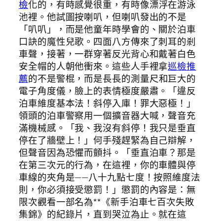
檢
化的，有時感覺很重，有時像漂浮在游泳
池裡。他試圖按喇叭，但喇叭發出的不是
「叭叭」，而是他童年時學會的、關於泊車
口訣的魔性兒歌。四面八方傳來了刺耳的剎
車聲，接著，一群穿著反光背心和戴著白色
安全帽的人朝他衝來。這些人手裡拿
巡檢推
薦
的不是警棍，而是長長的測量尺和巨大的
電子角度儀，臉上的表情極度嚴肅。「違反
泊車維度基本法！斜停入庫！罪大惡極！」
領頭的泊車警察用一個擴音器大喊，聲音充
滿機械感。「我、我沒有斜停！我只是垂直
停在了牆壁上！」何手殘趕緊為自己辯解，
但聲音因為恐懼而顫抖。「垂直泊車？那是
在第三次元的行為，在這裡，你的車體與停
車線的夾角是——八十九點七度！按照維度法
則，你必須接受懲罰！」懲罰的內容是：無
限次觀看一部名為**《新手泊車七百次失敗
集錦》的紀錄片，直到哭泣為止。就在這