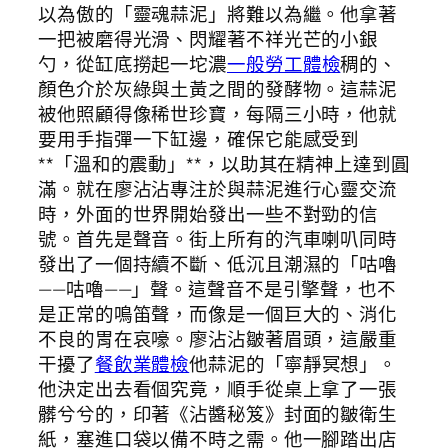
以為傲的「靈魂蒜泥」將難以為繼。他拿著
一把被磨得光滑、閃耀著不祥光芒的小銀
勺，從缸底撈起一坨濃
一般勞工體檢
稠的、
顏色介於灰綠與土黃之間的發酵物。這蒜泥
被他照顧得像稀世珍寶，每隔三小時，他就
要用手指彈一下缸邊，確保它能感受到
**「溫和的震動」**，以助其在精神上達到圓
滿。就在廖沾沾專注於與蒜泥進行心靈交流
時，外面的世界開始發出一些不對勁的信
號。首先是聲音。街上所有的汽車喇叭同時
發出了一個持續不斷、低沉且潮濕的「咕嚕
——咕嚕——」聲。這聲音不是引擎聲，也不
是正常的鳴笛聲，而像是一個巨大的、消化
不良的胃在哀嚎。廖沾沾皺著眉頭，這嚴重
干擾了
餐飲業體檢
他蒜泥的「寧靜冥想」。
他決定出去看個究竟，順手從桌上拿了一張
髒兮兮的，印著《沾醬秘笈》封面的皺衛生
紙，塞進口袋以備不時之需。他一腳踏出店