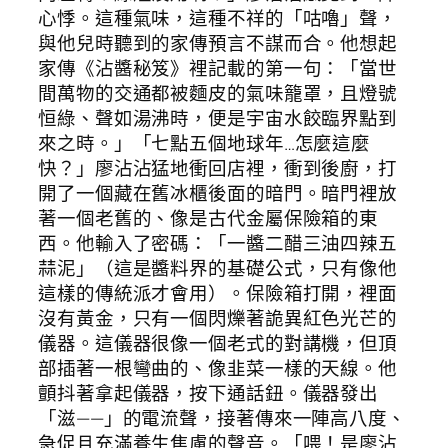
心悸。這種氣味，這種不祥的「咕嚕」聲，
與他兒時聽到的家傳預言不謀而合。他想起
家傳《沾醬秘笈》裡記載的第一句：「當世
間萬物的交通都被麵皮的氣味籠罩，且燈號
恒綠、聲如湯沸時，便是宇宙水餃臨界點到
來之時。」「七點五個地球年…怎麼這麼
快？」廖沾沾猛地衝回店裡，衝到後廚，打
開了一個藏在舊冰櫃後面的暗門。暗門裡放
著一個老舊的、像是古代金屬保險箱的東
西。他輸入了密碼：「一醬二醋三油四辣五
蒜泥」（這是醬料界的基礎公式，只有像他
這樣的傳統派才會用）。保險箱打開，裡面
沒有黃金，只有一個閃爍著詭異紅色光芒的
儀器。這儀器很像一個老式的對講機，但頂
部插著一根彎曲的、像韭菜一樣的天線。他
顫抖著拿起儀器，按下通話鈕。儀器發出
「滋——」的電流聲，接著傳來一陣高八度、
急促且充滿養生焦慮的聲音。「喂！是廖沾