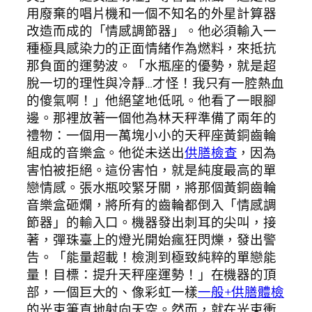
用廢棄的唱片機和一個不知名的外星計算器
改造而成的「情感調節器」。他必須輸入一
種極具感染力的正面情緒作為燃料，來抵抗
那負面的運勢波。「水瓶座的優勢，就是超
脫一切的理性與冷靜…才怪！我只有一腔熱血
的傻氣啊！」他絕望地低吼。他看了一眼腳
邊。那裡放著一個他為林天秤準備了兩年的
禮物：一個用一萬塊小小的天秤座黃銅齒輪
組成的音樂盒。他從未送出
供膳檢查
，因為
害怕被拒絕。這份害怕，就是純度最高的單
戀情感。張水瓶咬緊牙關，將那個黃銅齒輪
音樂盒砸爛，將所有的齒輪都倒入「情感調
節器」的輸入口。機器發出刺耳的尖叫，接
著，彈珠臺上的燈光開始瘋狂閃爍，發出警
告。「能量超載！檢測到極致純粹的單戀能
量！目標：提升天秤座運勢！」在機器的頂
部，一個巨大的、像彩虹一樣
一般+供膳體檢
的光束筆直地射向天空。然而，就在光束衝