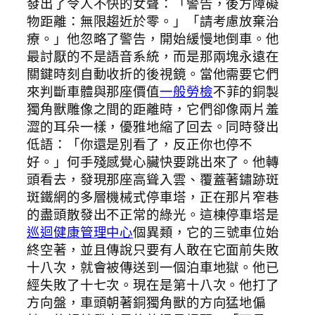
發出了令人不快的女聲：「警告，後方障礙
物距離：無限趨近於零。」「請考慮放棄治
療。」他忽略了警告，開始緩慢地倒車。他
最討厭的不是語音系統，而是那兩塊永遠在
關鍵時刻自動收折的後視鏡。當他需要它們
來判斷車體與那座價值
一般勞檢
不菲的銅製
獨角獸雕像之間的距離時，它們卻像兩片羞
澀的耳朵一樣，優雅地縮了回去。同時發出
低語：「你還是別看了，反正你也停不
好。」何手殘感覺心臟快要跳出來了。他轉
頭看去，發現那座高聳入雲、覆蓋著鏽跡斑
斑鐵網的多層機械式停車塔，正在那片窄巷
的盡頭散發出不正常的綠光。這棟停車塔是
巡迴健康管理中心
個異類，它的三號車位始
終空著，並且傳說只要有人敢在它面前失敗
十八次，就會被傳送到一個泊車地獄。他已
經失敗了十七次。現在是第十八次。他打了
方向盤，車頭朝著銅獨角獸的方向猛地偏