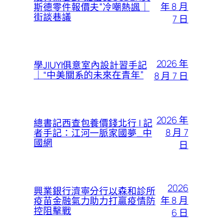
年 8 月
斯德零件報價夫”冷嘲熱諷｜
街談巷議
7 日
2026 年
學JIUYI俱意室內設計習手記
｜“中美關系的未來在青年”
8 月 7 日
2026 年
總書記西查包養價錢北行 | 記
8 月 7
者手記：江河一脈家國夢_中
國網
日
2026
興業銀行濟寧分行以森和診所
年 8 月
疫苗金融氣力助力打贏疫情防
控阻擊戰
6 日