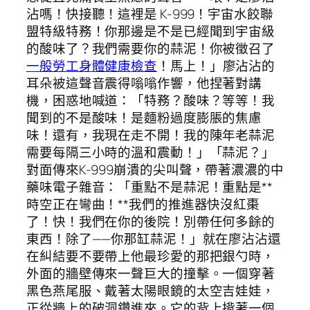
沾嗎！快接聽！這裡是 K-999！宇宙水餃聯
盟特級特務！你那邊是不是已經聞到宇宙級
的酸味了？我們需要你的蒜泥！你被徵召了
一般勞工身體健康檢查
！馬上！」廖沾沾的
耳朵被這聲音震得嗡嗡作響，他捏著對講
機，困惑地喊道：「特務？酸味？等等！我
聞到的不是酸味！是麵粉過度膨脹的焦慮
味！還有，我現在走不開！我的陳年老蒜泥
需要每隔三小時的溫和震動！」「蒜泥？」
對面傳來K-999崩潰的尖叫聲，帶著濃濃的中
藥味電子雜音：「重點不是蒜泥！重點是**
時空正在彎曲！**我們的推進器快沒紅棗
了！快！我們在你的後院！別帶任何多餘的
東西！除了——你那缸蒜泥！」就在廖沾沾還
在糾結要不要帶上他最珍愛的那把銀勺時，
外面的牆壁傳來一聲巨大的撞擊。一個穿著
黑色燕尾服、戴著太陽眼鏡的太空吉娃娃，
正從牆上的破洞鑽進來。它的背上揹著一個