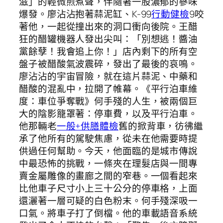
滋」的輕微煎煮聲，伴隨著一股濃郁的蔘味
爆發。廖沾沾抱著蒜泥缸、K-99
行動健檢
9咬
著他，一起從撞出來的洞口衝向後院。王醋
狂的醋罐機器人發出尖叫：「別想逃！醬油
黨餘孽！我會追上你！」店內剩下的所有空
盤子被醋酸氣波震碎，發出了最後的哀鳴。
廖沾沾的宇宙冒險，就在這片蒜泥、中藥和
醋酸的混亂中，拉開了帷幕。《平行泊車維
度：車位爭奪戰》何手殘的人生，被兩個巨
大的陰影籠罩著：停車費，以及平行泊車。
他那輛老
一般+供膳體檢
舊的掀背車，彷彿繼
承了他所有的駕駛焦慮，從未在他需要時提
供過任何幫助。今天，他面臨的是城市傳說
中最恐怖的挑戰，一條夾在理髮店與一間專
賣金屬雕像的畫廊之間的窄巷。一個看起來
比他車子尺寸小上三十公分的停車格，上面
還灑著一層可疑的白色粉末。何手殘深吸一
口氣。將車子打了倒檔。他的車載語音系統