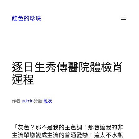
跳
至
靛色的珍珠
主
要
內
容
逐日生秀傳醫院體檢肖
運程
作者:
admin
分類:
班次
「灰色？那不是我的主色調！那會讓我的非
主流單戀變成主流的普通愛戀！這太不水瓶