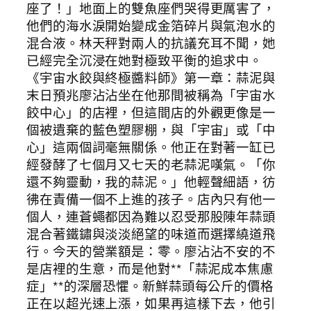
座了！」地面上的雙魚座們哭得更厲害了，
他們的海水淚開始變成金箔碎片與氣泡水的
混合液。林天秤對兩人的抗議充耳不聞，她
已經完全沉浸在她對極致平衡的追求中。
《宇宙水餃與終極醬料師》第一章：蒜泥與
末日預兆廖沾沾坐在他那間被稱為「宇宙水
餃中心」的店裡，但這間店的外觀更像是一
個被遺棄的藍色塑膠棚，與「宇宙」或「中
心」這兩個詞毫無關係。他正在對著一缸已
經發酵了七個月又七天的老蒜泥嘆氣。「你
還不夠靈動，我的蒜泥。」他輕聲細語，彷
彿在責備一個不上進的孩子。店內只有他一
個人，連蒼蠅都因為難以忍受那股陳年蒜頭
混合著鐵鏽與淡淡絕望的味道而選擇繞道飛
行。今天的營業額是：零。廖沾沾不安的不
是店裡的生意，而是他對**「蒜泥成本焦慮
症」**的深層恐懼。新鮮蒜頭每公斤的價格
正在以超光速上漲，如果再這樣下去，他引