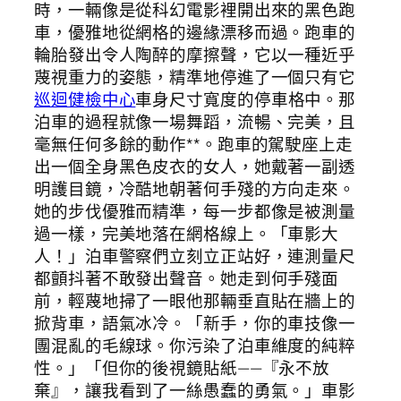
時，一輛像是從科幻電影裡開出來的黑色跑
車，優雅地從網格的邊緣漂移而過。跑車的
輪胎發出令人陶醉的摩擦聲，它以一種近乎
蔑視重力的姿態，精準地停進了一個只有它
巡迴健檢中心
車身尺寸寬度的停車格中。那
泊車的過程就像一場舞蹈，流暢、完美，且
毫無任何多餘的動作**。跑車的駕駛座上走
出一個全身黑色皮衣的女人，她戴著一副透
明護目鏡，冷酷地朝著何手殘的方向走來。
她的步伐優雅而精準，每一步都像是被測量
過一樣，完美地落在網格線上。「車影大
人！」泊車警察們立刻立正站好，連測量尺
都顫抖著不敢發出聲音。她走到何手殘面
前，輕蔑地掃了一眼他那輛垂直貼在牆上的
掀背車，語氣冰冷。「新手，你的車技像一
團混亂的毛線球。你污染了泊車維度的純粹
性。」「但你的後視鏡貼紙——『永不放
棄』，讓我看到了一絲愚蠢的勇氣。」車影