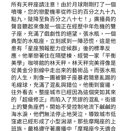
所有天秤座請注意！由於月球剛剛打了一個
噴嚏，您的戀愛機率從昨日的百分之九十九
點九，陡降至負百分之八十七！」廣播員的
聲音聽起來像是一個正在經歷中年危機的雙
子座，充滿了戲劇性的絕望。張水瓶，一個
典型的水瓶座，立刻感到一陣恐慌，這是他
患有「星座預報壓力症候群」後的標準反
應。他單戀著住在隔壁棟、經營一家「平衡
美學」咖啡館的林天秤。林天秤完美得像是
從黃金分割線中走出來的藝術品。而張水瓶
的人生，則像一團被獅子座暴君隨意亂踢的
毛線球，充滿了混亂與錯位。他衝到窗邊，
往外看去。整座城市已經因為這個突如其來
的「超級修正」而陷入了荒謬的混亂。街道
上的雙魚座們，開始不受控制地流下鹹鹹的
海水淚，他們無法停止地哭泣，導致城市低
窪處已經形成了小型潟湖。那些摩羯座的上
班族，嚴格遵守著廣播中「摩羯座今天適合