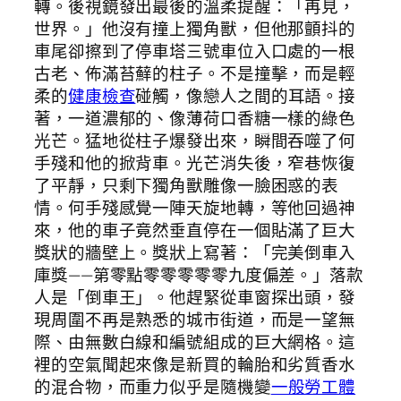
轉。後視鏡發出最後的溫柔提醒：「再見，
世界。」他沒有撞上獨角獸，但他那顫抖的
車尾卻擦到了停車塔三號車位入口處的一根
古老、佈滿苔蘚的柱子。不是撞擊，而是輕
柔的
健康檢查
碰觸，像戀人之間的耳語。接
著，一道濃郁的、像薄荷口香糖一樣的綠色
光芒。猛地從柱子爆發出來，瞬間吞噬了何
手殘和他的掀背車。光芒消失後，窄巷恢復
了平靜，只剩下獨角獸雕像一臉困惑的表
情。何手殘感覺一陣天旋地轉，等他回過神
來，他的車子竟然垂直停在一個貼滿了巨大
獎狀的牆壁上。獎狀上寫著：「完美倒車入
庫獎——第零點零零零零零九度偏差。」落款
人是「倒車王」。他趕緊從車窗探出頭，發
現周圍不再是熟悉的城市街道，而是一望無
際、由無數白線和編號組成的巨大網格。這
裡的空氣聞起來像是新買的輪胎和劣質香水
的混合物，而重力似乎是隨機變
一般勞工體