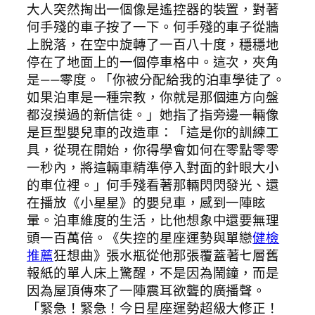
大人突然掏出一個像是遙控器的裝置，對著
何手殘的車子按了一下。何手殘的車子從牆
上脫落，在空中旋轉了一百八十度，穩穩地
停在了地面上的一個停車格中。這次，夾角
是——零度。「你被分配給我的泊車學徒了。
如果泊車是一種宗教，你就是那個連方向盤
都沒摸過的新信徒。」她指了指旁邊一輛像
是巨型嬰兒車的改造車：「這是你的訓練工
具，從現在開始，你得學會如何在零點零零
一秒內，將這輛車精準停入對面的針眼大小
的車位裡。」何手殘看著那輛閃閃發光、還
在播放《小星星》的嬰兒車，感到一陣眩
暈。泊車維度的生活，比他想象中還要無理
頭一百萬倍。《失控的星座運勢與單戀
健檢
推薦
狂想曲》張水瓶從他那張覆蓋著七層舊
報紙的單人床上驚醒，不是因為鬧鐘，而是
因為屋頂傳來了一陣震耳欲聾的廣播聲。
「緊急！緊急！今日星座運勢超級大修正！