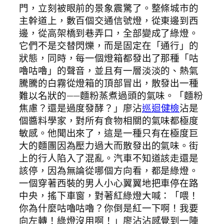
門，立刻被眼前的景象震驚了。整條城市的
主幹道上，數百個交通信號燈，從東邊到西
邊，從高架橋到巷弄口，全部變成了綠燈。
它們不是交替閃爍，而是固定在「通行」的
狀態，同時，每一個燈箱都發出了那種「咕
嚕咕嚕」的聲音，並且有一層淡淡的、熱氣
騰騰的白霧從燈箱的頂部冒出，散發出一種
難以名狀的——麵粉蒸煮過頭的氣味。「麵粉
焦慮？還是過度發酵？」廖沾
巡迴健檢
沾是
個醬料學家，對所有食物相關的氣味都極度
敏感。他聞出來了，這是一種只有在極度巨
大的麵團因為壓力過大而散發出的氣味。街
上的行人陷入了混亂。汽車不知道該走還是
該停，因為無論從哪個方向看，都是綠燈。
一個穿著西裝的男人小心翼翼地把車停在路
中央，搖下車窗，對著紅綠燈大喊：「喂！
你為什麼咕嚕咕嚕？你倒是紅一下啊！我要
向左轉！綠燈沒用啊！」廖沾沾感覺到一陣