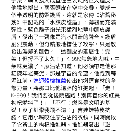
手法，瞬間擴大成直徑三公尺的巨大麵皮。
他猛地擲出，兩張麵皮在空中交疊，變成一
個半透明的防禦護盾。這就是家傳《沾醬秘
笈》中記載的「水餃皮護盾」，薄韌而充滿
彈性。藍色離子炮光束猛烈地擊中麵皮護
盾，發出了一聲像是汽水開蓋的聲音。護盾
劇烈震動，但奇蹟般地擋住了攻擊，只是散
發出濃郁的麵香。「這麵皮的延展性！完
美！但撐不了太久！」K-999焦急地大喊，中
藥味更濃了。廖沾沾知道，他必須帶走他那
缸陳年老蒜泥，那是宇宙的希望。他跑到蒜
泥缸前，
巡迴體檢推薦
使出他搬運食材的全
部力量，將那口比他還胖的缸抱起。「走！
K-999！我們要從後院逃跑！別再管你的紅棗
枸杞燃料了！」「不行！燃料是文明的基
礎！沒了紅棗我飛不遠！」吉娃娃特務抗
議。它用小嘴咬住廖沾沾的衣領，同時開啟
了它背上的枸杞推進器。推進器發出「滋