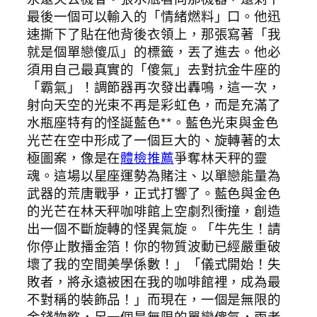
最後一個可以輸入的「情緒燃料」口。他迅
速撕下了貼在他背後衣領上，那張寫著「我
就是個單戀傻瓜」的標籤，丟了進去。他必
須用自己最真實的「傻氣」去對抗金牛座的
「霸氣」！調節器再次發出轟鳴，這一次，
射向天空的光束不再是彩虹色，而是充滿了
水瓶座特有的怪誕藍色**。藍色光束與金色
光芒在空中形成了一個巨大的、旋轉著的太
極圖案，像是在
體檢推薦
爭奪林天秤的靈
魂。這場以星座運勢為賭注、以單戀能量為
武器的荒唐戰爭，正式打響了。藍色與金色
的光芒在林天秤咖啡館上空劇烈衝撞，創造
出一個不斷旋轉的怪異氣旋。「牛先生！請
你停止散播金箔！你的物質波動已經嚴重破
壞了我的空間美學係數！」「儀式開始！失
敗者，將永遠被困在我的咖啡館裡，成為最
不對稱的裝飾品！」而現在，一個是無限的
金錢物慾，另一個是無限的單戀傻氣，兩者