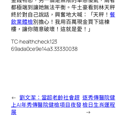
都極端到讓她無法平衡。牛土豪看到林天秤
終於對自己說話，興奮地大喊：「天秤！
餐
飲業體檢
別擔心！我用百萬現金買下這棟
樓，讓你隨意破壞！這就是愛！」
TC:healthcheck123
69ada0ce9e14a3.33330038
←
劉文潔：當超老齡社會趕
逐秀傳醫院健
上AI年秀傳醫院健檢項目夜發
檢日生肖運程
展
→