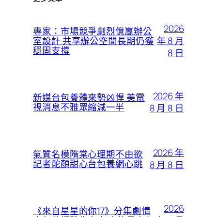
2026
專家：市場競爭劇烈億嵐辦公
年 8 月
室設計 共享辦公空間長期仍獲
穩固支撐
8 日
2026 年
新媒台包養體來勢凶悍 美電
視消息不雅眾縮減一半
8 月 8 日
2026 年
氣質名模隋棠心理期不由欲
記者酡顏甜心台包養網心跳
8 月 8 日
2026
《來自星星的你17》分集劇情