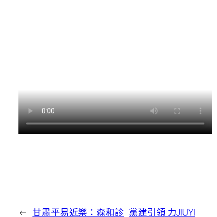
←
甘肅平易近樂：森和診
黨建引領 力JIUYI