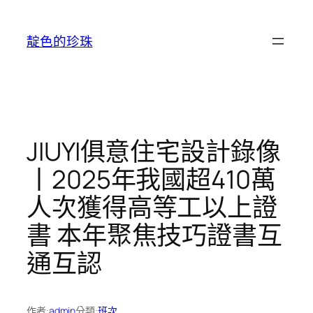
跳
至
靛色的珍珠
主
要
內
容
JIUYI俱意住宅設計錄像
丨2025年我國超410萬
人次獲得高等工以上證
書 本年聚焦技巧證書互
通互認
作者:
admin
分類:
班次