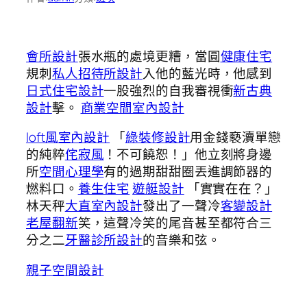
會所設計
張水瓶的處境更糟，當圓
健康住宅
規刺
私人招待所設計
入他的藍光時，他感到
日式住宅設計
一股強烈的自我審視衝
新古典
設計
擊。
商業空間室內設計
loft風室內設計
「
綠裝修設計
用金錢褻瀆單戀
的純粹
侘寂風
！不可饒恕！」他立刻將身邊
所
空間心理學
有的過期甜甜圈丟進調節器的
燃料口。
養生住宅
遊艇設計
「實實在在？」
林天秤
大直室內設計
發出了一聲冷
客變設計
老屋翻新
笑，這聲冷笑的尾音甚至都符合三
分之二
牙醫診所設計
的音樂和弦。
親子空間設計