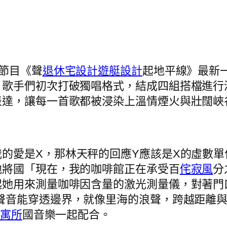
演節目《聲
退休宅設計
遊艇設計
起地平線》最新
，歌手們初次打破獨唱格式，結成四組搭檔進行
表達，讓每一首歌都被浸染上溫情煙火與壯闊峽
我的愛是X，那林天秤的回應Y應該是X的虛數
他將國「現在，我的咖啡館正在承受百
侘寂風
分
起她用來測量咖啡因含量的激光測量儀，對著門
聲音能穿透邊界，就像里海的浪聲，跨越距離與
3 寓所
國音樂一起配合。