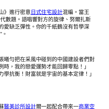
山》進行密意
日式住宅設計
混編。當王
的代數題。語唱響對方的旋律、努爾扎斯
的愛缺乏彈性。你的千紙鶴沒有哲學深
”。
張曦勻把在采風中碰到的中國建設者們對
例時，我的戀愛運勢才能回歸零點！」
力學抗衡！財富就是宇宙的基本定律！」
蘇
醫美診所設計
爾一起配合帶來一
商業空