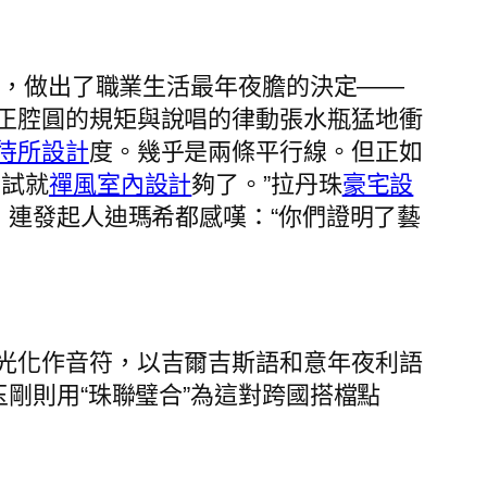
下，做出了職業生活最年夜膽的決定——
正腔圓的規矩與說唱的律動張水瓶猛地衝
待所設計
度。幾乎是兩條平行線。但正如
嘗試就
禪風室內設計
夠了。”拉丹珠
豪宅設
，連發起人迪瑪希都感嘆：“你們證明了藝
光化作音符，以吉爾吉斯語和意年夜利語
玉剛則用“珠聯璧合”為這對跨國搭檔點