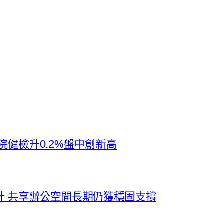
院健檢升0.2%盤中創新高
計 共享辦公空間長期仍獲穩固支撐