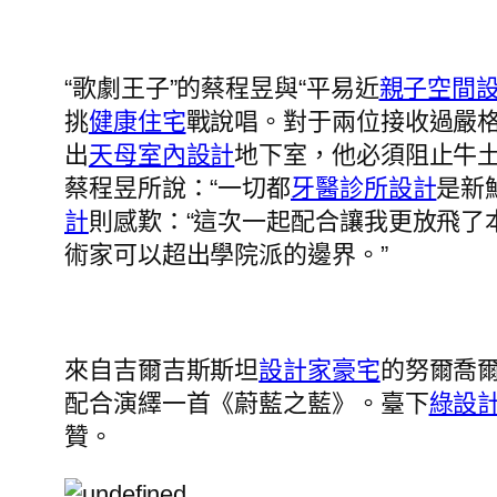
“歌劇王子”的蔡程昱與“平易近
親子空間
挑
健康住宅
戰說唱。對于兩位接收過嚴
出
天母室內設計
地下室，他必須阻止牛
蔡程昱所說：“一切都
牙醫診所設計
是新
計
則感歎：“這次一起配合讓我更放飛了
術家可以超出學院派的邊界。”
來自吉爾吉斯斯坦
設計家豪宅
的努爾喬
配合演繹一首《蔚藍之藍》。臺下
綠設
贊。