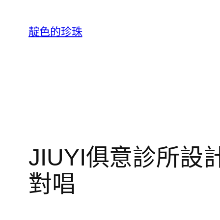
跳
至
靛色的珍珠
主
要
內
容
JIUYI俱意診
對唱