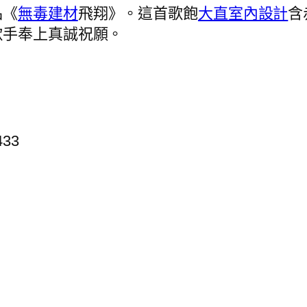
品《
無毒建材
飛翔》。這首歌飽
大直室內設計
含
歌手奉上真誠祝願。
433