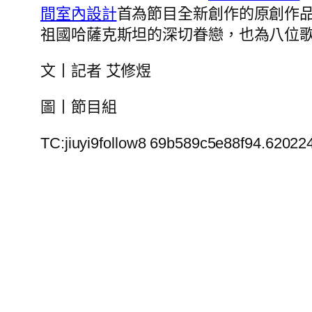
間室內設計
首為節目全新創作的原創作
祖國哈薩克斯坦的深切眷戀，也為八位
文丨記者 艾修煜
圖丨節目組
TC:jiuyi9follow8 69b589c5e88f94.62022