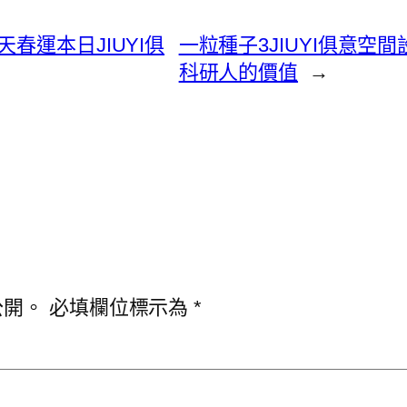
春運本日JIUYI俱
一粒種子3JIUYI俱意空
科研人的價值
→
公開。
必填欄位標示為
*