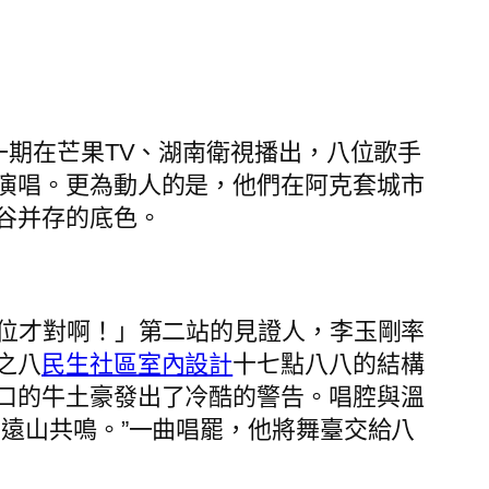
一期在芒果TV、湖南衛視播出，八位歌手
演唱。更為動人的是，他們在阿克套城市
谷并存的底色。
單位才對啊！」第二站的見證人，李玉剛率
之八
民生社區室內設計
十七點八八的結構
口的牛土豪發出了冷酷的警告。唱腔與溫
遠山共鳴。”一曲唱罷，他將舞臺交給八