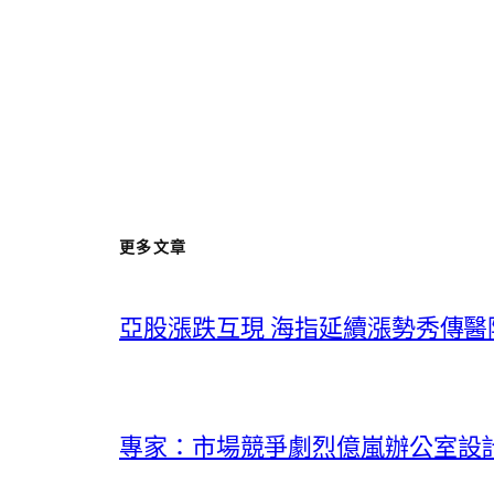
更多文章
亞股漲跌互現 海指延續漲勢秀傳醫
專家：市場競爭劇烈億嵐辦公室設