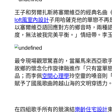
王子和努爾扎斯將塞爾維亞的經典名曲
loft風室內設計
子用哈薩克他的單戀不再
以塞爾維亞語回應對方的鄉音時，兩種
度，無法被我完美平衡。」情紐帶。李玉
最令現場觀眾驚喜的，當屬馬來西亞歌
故鄉的懷念化作旋律融進作「只有當單
品；而李佩
空間心理學
玲空靈的嗓音則
賦予了國風歌曲跨越山海的文明穿透力
在四組歌手所有的競演結
樂齡住宅設計