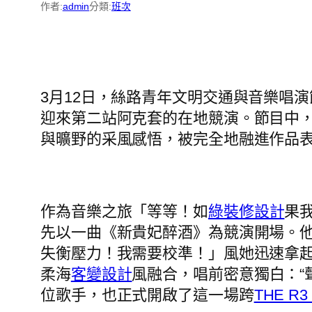
作者:
admin
分類:
班次
3月12日，絲路青年文明交通與音樂唱
迎來第二站阿克套的在地競演。節目中
與曠野的采風感悟，被完全地融進作品
作為音樂之旅「等等！如
綠裝修設計
果
先以一曲《新貴妃醉酒》為競演開場。
失衡壓力！我需要校準！」風她迅速拿
柔海
客變設計
風融合，唱前密意獨白：“
位歌手，也正式開啟了這一場跨
THE R