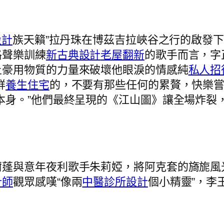
設計
族天籟”拉丹珠在博茲吉拉峽谷之行的啟發
格聲樂訓練
新古典設計
老屋翻新
的歌手而言，字
土豪用物質的力量來破壞他眼淚的情感純
私人招
鮮
養生住宅
的，不要有那些任何的累贅，快樂
本身。”他們最終呈現的《江山圖》讓全場炸裂
爾蓬與意年夜利歌手朱莉婭，將阿克套的旖旎風
計師
觀眾感嘆“像兩
中醫診所設計
個小精靈”，李