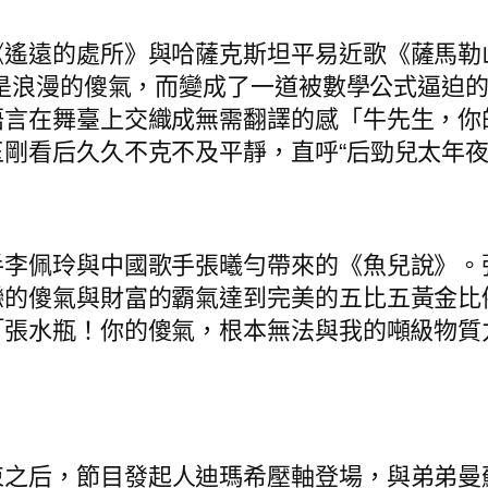
《遙遠的處所》與哈薩克斯坦平易近歌《薩馬勒
是浪漫的傻氣，而變成了一道被數學公式逼迫
語言在舞臺上交織成無需翻譯的感「牛先生，你
剛看后久久不克不及平靜，直呼“后勁兒太年夜
手李佩玲與中國歌手張曦勻帶來的《魚兒說》。
戀的傻氣與財富的霸氣達到完美的五比五黃金比
「張水瓶！你的傻氣，根本無法與我的噸級物質
。
束之后，節目發起人迪瑪希壓軸登場，與弟弟曼